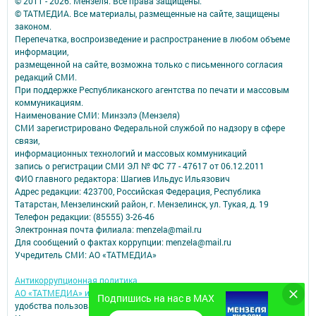
© 2011 - 2026. Мензеля. Все права защищены.
© ТАТМЕДИА. Все материалы, размещенные на сайте, защищены
законом.
Перепечатка, воспроизведение и распространение в любом объеме
информации,
размещенной на сайте, возможна только с письменного согласия
редакций СМИ.
При поддержке Республиканского агентства по печати и массовым
коммуникациям.
Наименование СМИ: Минзэлэ (Мензеля)
СМИ зарегистрировано Федеральной службой по надзору в сфере
связи,
информационных технологий и массовых коммуникаций
запись о регистрации СМИ ЭЛ № ФС 77 - 47617 от 06.12.2011
ФИО главного редактора: Шагиев Ильдус Ильязович
Адрес редакции: 423700, Российская Федерация, Республика
Татарстан, Мензелинский район, г. Мензелинск, ул. Тукая, д. 19
Телефон редакции: (85555) 3-26-46
Электронная почта филиала: menzela@mail.ru
Для сообщений о фактах коррупции: menzela@mail.ru
Учредитель СМИ: АО «ТАТМЕДИА»
Антикоррупционная политика
АО «ТАТМЕДИА» использует «cookie»
для персонализации сервисов и
Подпишись на нас в MAX
удобства пользователей сайтом.