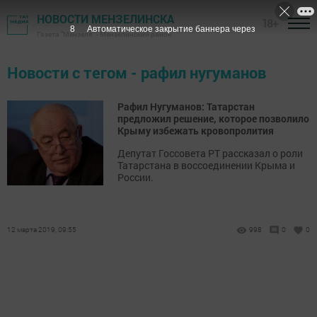
НОВОСТИ МЕНЗЕЛИНСКА
18+
8
Автоматическое закрытие баннера через
Газета "Мензеля" - Мензелинский район
Новости с тегом - рафил нугуманов
Рафил Нугуманов: Татарстан
предложил решение, которое позволило
Крыму избежать кровопролития
Депутат Госсовета РТ рассказал о роли
Татарстана в воссоединении Крыма и
России.
12 марта 2019, 09:55
998
0
0