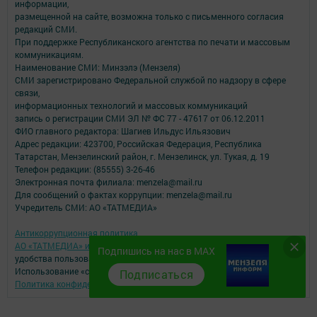
информации,
размещенной на сайте, возможна только с письменного согласия
редакций СМИ.
При поддержке Республиканского агентства по печати и массовым
коммуникациям.
Наименование СМИ: Минзэлэ (Мензеля)
СМИ зарегистрировано Федеральной службой по надзору в сфере
связи,
информационных технологий и массовых коммуникаций
запись о регистрации СМИ ЭЛ № ФС 77 - 47617 от 06.12.2011
ФИО главного редактора: Шагиев Ильдус Ильязович
Адрес редакции: 423700, Российская Федерация, Республика
Татарстан, Мензелинский район, г. Мензелинск, ул. Тукая, д. 19
Телефон редакции: (85555) 3-26-46
Электронная почта филиала: menzela@mail.ru
Для сообщений о фактах коррупции: menzela@mail.ru
Учредитель СМИ: АО «ТАТМЕДИА»
Антикоррупционная политика
АО «ТАТМЕДИА» использует «cookie»
для персонализации сервисов и
Подпишись на нас в MAX
удобства пользователей сайтом.
Использование «cookie» можно отменить в настройках браузера.
Подписаться
Политика конфиденциальности