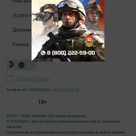
Наш коллектив
Услуги Филиала АО "ТАТМЕДИА"
Документы
Разное
Телефон АО «ТАТМЕДИА»:
(843) 222 09 84
18+
© 2011 - 2026. Мензеля. Все права защищены.
© ТАТМЕДИА. Все материалы, размещенные на сайте, защищены
законом.
Перепечатка, воспроизведение и распространение в любом объеме