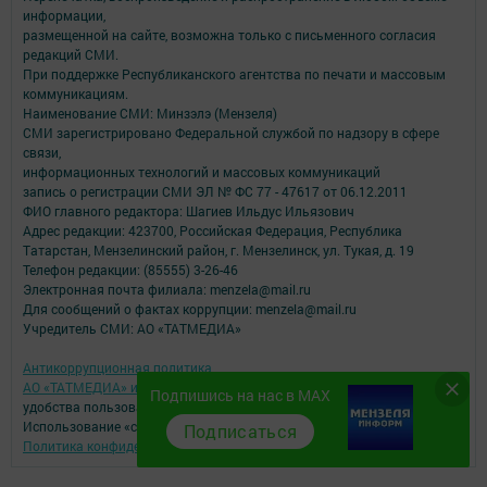
информации,
размещенной на сайте, возможна только с письменного согласия
редакций СМИ.
При поддержке Республиканского агентства по печати и массовым
коммуникациям.
Наименование СМИ: Минзэлэ (Мензеля)
СМИ зарегистрировано Федеральной службой по надзору в сфере
связи,
информационных технологий и массовых коммуникаций
запись о регистрации СМИ ЭЛ № ФС 77 - 47617 от 06.12.2011
ФИО главного редактора: Шагиев Ильдус Ильязович
Адрес редакции: 423700, Российская Федерация, Республика
Татарстан, Мензелинский район, г. Мензелинск, ул. Тукая, д. 19
Телефон редакции: (85555) 3-26-46
Электронная почта филиала: menzela@mail.ru
Для сообщений о фактах коррупции: menzela@mail.ru
Учредитель СМИ: АО «ТАТМЕДИА»
Антикоррупционная политика
АО «ТАТМЕДИА» использует «cookie»
для персонализации сервисов и
Подпишись на нас в MAX
удобства пользователей сайтом.
Использование «cookie» можно отменить в настройках браузера.
Подписаться
Политика конфиденциальности