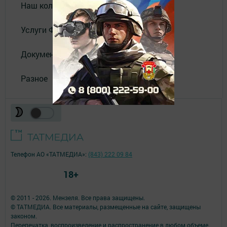
Наш коллектив
Услуги Филиала АО "ТАТМЕДИА"
Документы
Разное
Телефон АО «ТАТМЕДИА»:
(843) 222 09 84
18+
© 2011 - 2026. Мензеля. Все права защищены.
© ТАТМЕДИА. Все материалы, размещенные на сайте, защищены
законом.
Перепечатка, воспроизведение и распространение в любом объеме