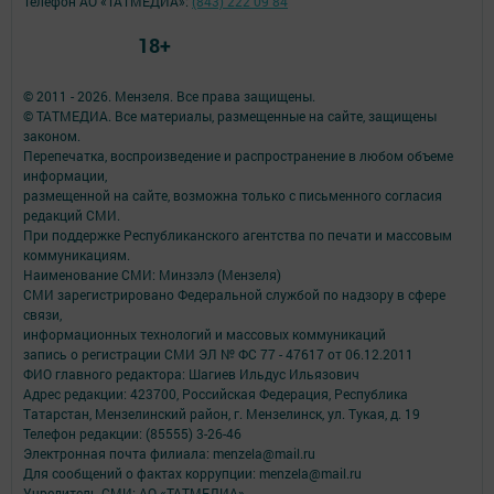
Телефон АО «ТАТМЕДИА»:
(843) 222 09 84
18+
© 2011 - 2026. Мензеля. Все права защищены.
© ТАТМЕДИА. Все материалы, размещенные на сайте, защищены
законом.
Перепечатка, воспроизведение и распространение в любом объеме
информации,
размещенной на сайте, возможна только с письменного согласия
редакций СМИ.
При поддержке Республиканского агентства по печати и массовым
коммуникациям.
Наименование СМИ: Минзэлэ (Мензеля)
СМИ зарегистрировано Федеральной службой по надзору в сфере
связи,
информационных технологий и массовых коммуникаций
запись о регистрации СМИ ЭЛ № ФС 77 - 47617 от 06.12.2011
ФИО главного редактора: Шагиев Ильдус Ильязович
Адрес редакции: 423700, Российская Федерация, Республика
Татарстан, Мензелинский район, г. Мензелинск, ул. Тукая, д. 19
Телефон редакции: (85555) 3-26-46
Электронная почта филиала: menzela@mail.ru
Для сообщений о фактах коррупции: menzela@mail.ru
Учредитель СМИ: АО «ТАТМЕДИА»