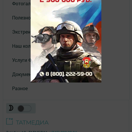
Фотогалереи
Полезное
Экстренные службы
Наш коллектив
Услуги Филиала АО "ТАТМЕДИА"
Документы
Разное