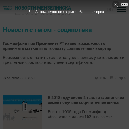
НОВОСТИ МЕНЗЕЛИНСКА
18+
6
Автоматическое закрытие баннера через
Газета "Мензеля" - Мензелинский район
Новости с тегом - соципотека
Госжилфонд при Президенте РТ нашел возможность
принимать маткапитал в оплату соципотечных квартир
Возможность оплатить жилье получили семьи, у которых истек
трехлетний срок после получения сертификата.
04 сентября 2019, 09:38
1287
0
0
В 2018 году около 2 тыс. татарстанских
семей получили соципотечное жилье
Всего с 1995 года Госжилфонд
обеспечил жильем 162 тыс. семей.