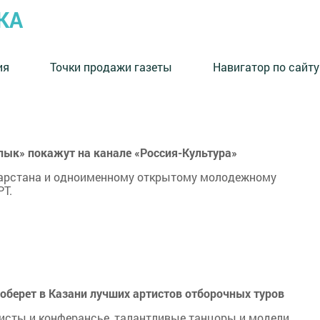
КА
ия
Точки продажи газеты
Навигатор по сайту
ык» покажут на канале «Россия-Культура»
тарстана и одноименному открытому молодежному
РТ.
оберет в Казани лучших артистов отборочных туров
исты и конферансье, талантливые танцоры и модели.