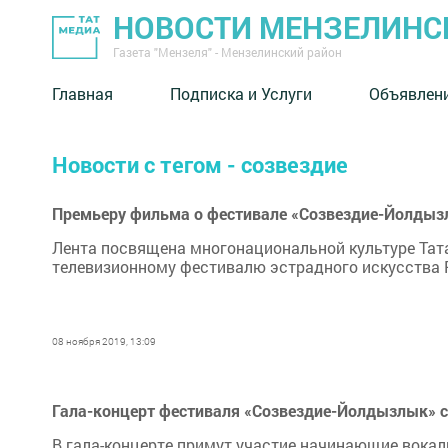
НОВОСТИ МЕНЗЕЛИНС
Газета "Мензеля" - Мензелинский район
Главная
Подписка и Услуги
Объявлен
Новости с тегом - созвездие
Премьеру фильма о фестивале «Созвездие-Йолдызл
Лента посвящена многонациональной культуре Та
телевизионному фестивалю эстрадного искусства 
08 ноября 2019, 13:09
Гала-концерт фестиваля «Созвездие-Йолдызлык» с
В гала-концерте примут участие начинающие вокал