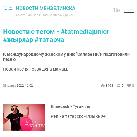
НОВОСТИ МЕНЗЕЛИНСКА
18+
Газета "Мензеля" - Мензелинский район
Новости с тегом - #tatmediajunior
#жырлар #татарча
К Международному женскому дню "СалаваTIK"и подготовили
песню
Новая песня посвящена мамам.
08 марта 2022, 12:02
3193
0
0
Enaecash - Туган тел
Рэп на татарском языке 0+