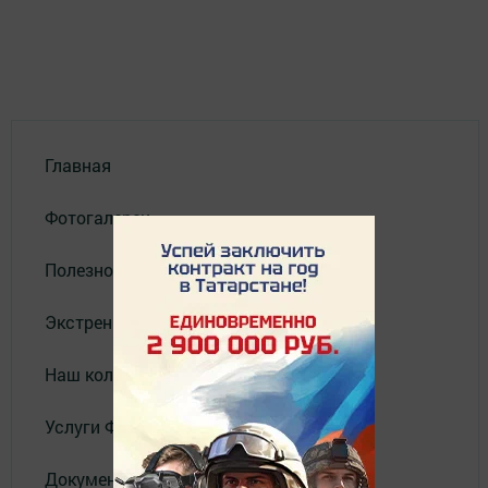
Главная
Фотогалереи
Полезное
Экстренные службы
Наш коллектив
Услуги Филиала АО "ТАТМЕДИА"
Документы