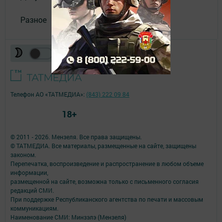
Разное
Телефон АО «ТАТМЕДИА»:
(843) 222 09 84
18+
© 2011 - 2026. Мензеля. Все права защищены.
© ТАТМЕДИА. Все материалы, размещенные на сайте, защищены
законом.
Перепечатка, воспроизведение и распространение в любом объеме
информации,
размещенной на сайте, возможна только с письменного согласия
редакций СМИ.
При поддержке Республиканского агентства по печати и массовым
коммуникациям.
Наименование СМИ: Минзэлэ (Мензеля)