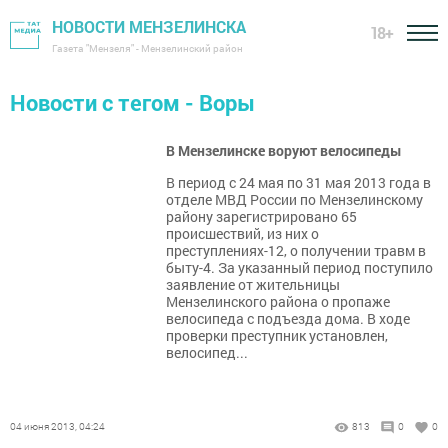
НОВОСТИ МЕНЗЕЛИНСКА
18+
Газета "Мензеля" - Мензелинский район
Новости с тегом - Воры
В Мензелинске воруют велосипеды
В период с 24 мая по 31 мая 2013 года в
отделе МВД России по Мензелинскому
району зарегистрировано 65
происшествий, из них о
преступлениях-12, о получении травм в
быту-4. За указанный период поступило
заявление от жительницы
Мензелинского района о пропаже
велосипеда с подъезда дома. В ходе
проверки преступник установлен,
велосипед...
04 июня 2013, 04:24
813
0
0