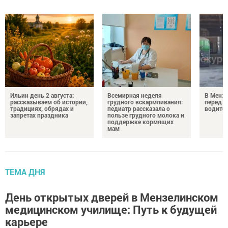
Ильин день 2 августа:
Всемирная неделя
В Менз
рассказываем об истории,
грудного вскармливания:
перед с
традициях, обрядах и
педиатр рассказала о
водител
запретах праздника
пользе грудного молока и
поддержке кормящих
мам
ТЕМА ДНЯ
День открытых дверей в Мензелинском
медицинском училище: Путь к будущей
карьере