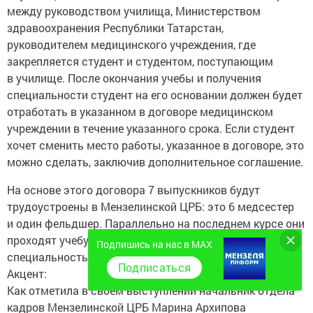
между руководством училища, Министерством
здравоохранения Республики Татарстан,
руководителем медицинского учреждения, где
закрепляется студент и студентом, поступающим
в училище. После окончания учебы и получения
специальности студент на его основании должен будет
отработать в указанном в договоре медицинском
учреждении в течение указанного срока. Если студент
хочет сменить место работы, указанное в договоре, это
можно сделать, заключив дополнительное соглашение.
На основе этого договора 7 выпускников будут
трудоустроены в Мензелинской ЦРБ: это 6 медсестер
и один фельдшер. Параллельно на последнем курсе они
проходят учебу и получают дополнительную
Подпишись на нас в MAX
специальность.
Подписаться
Акцент:
Как отметила в своем выступлении начальник отдела
кадров Мензелинской ЦРБ Марина Архипова