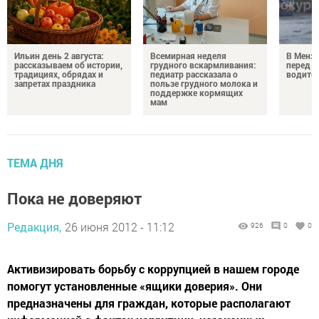
Ильин день 2 августа:
Всемирная неделя
В Менз
рассказываем об истории,
грудного вскармливания:
перед с
традициях, обрядах и
педиатр рассказала о
водител
запретах праздника
пользе грудного молока и
поддержке кормящих
мам
ТЕМА ДНЯ
Пока не доверяют
Редакция,
26 июня 2012 - 11:12
926
0
0
Активизировать борьбу с коррупцией в нашем городе
помогут установленные «ящики доверия». Они
предназначены для граждан, которые располагают