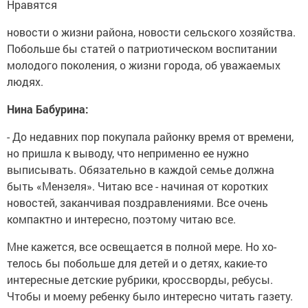
Нравятся
новости о жизни района, новости сельского хо­зяйства.
Побольше бы статей о патриотическом воспитании
молодого по­коления, о жизни города, об уважаемых
людях.
Нина Бабурина:
- До недавних пор поку­пала районку время от времени,
но пришла к вы­воду, что неприменно ее нужно
выписывать. Обя­зательно в каждой семье должна
быть «Мензеля». Читаю все - начиная от коротких
новостей, закан­чивая поздравлениями. Все очень
компактно и интересно, поэтому чи­таю все.
Мне кажется, все освеща­ется в полной мере. Но хо­
телось бы побольше для детей и о детях, какие-то
интересные детские руб­рики, кроссворды, ребу­сы.
Чтобы и моему ребен­ку было интересно читать газету.