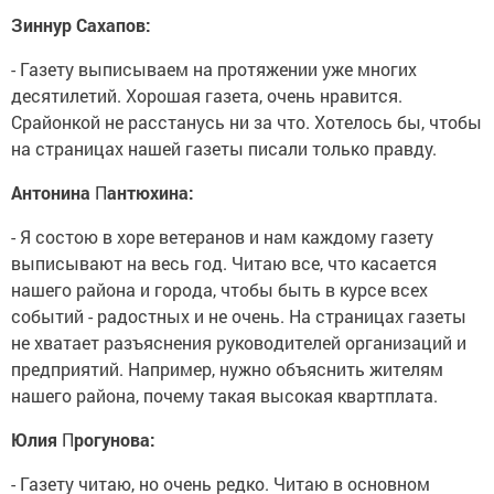
Зиннур Сахапов:
- Газету выписываем на протяжении уже многих
десятилетий. Хорошая газета, очень нравится.
Срайонкой не расстанусь ни за что. Хотелось бы, чтобы
на страницах на­шей газеты писали только правду.
Антонина
П
антюхина:
- Я состою в хоре ветера­нов и нам каждому газету
выписывают на весь год. Читаю все, что касается
нашего района и города, чтобы быть в курсе всех
событий - радостных и не очень. На страницах газеты
не хватает разъяс­нения руководителей ор­ганизаций и
предприятий. Например, нужно объ­яснить жителям
нашего района, почему такая вы­сокая квартплата.
Юлия
П
рогунова:
- Газету читаю, но очень редко. Читаю в основном