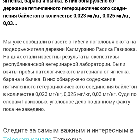
ягнёнка, барана и бычка. В них обнаружено со­
держание пятичленного гетероциклического соеди­
нения байлетон в количестве 0,023 мг/кг, 0,025 мг/кг,
0,03...
Мы уже сообщали в газете о гибели поголовья ско­та на
подворье жителя деревни Калмурзино Расиха Газизова.
На днях стали известны результаты экс­пертизы
республиканской ветеринарной лаборато­рии. Были
взяты пробы патологического материала от ягнёнка,
барана и бычка. В них обнаружено со­держание
пятичленного гетероциклического соеди­нения байлетон
в количестве 0,023 мг/кг, 0,025 мг/кг, 0,03 мг/кг. Судя по
словам Газизовых, уголовное дело по данному факту
пока не заведено.
Следите за самым важным и интересным в
Telegram-канале
Татмедиа