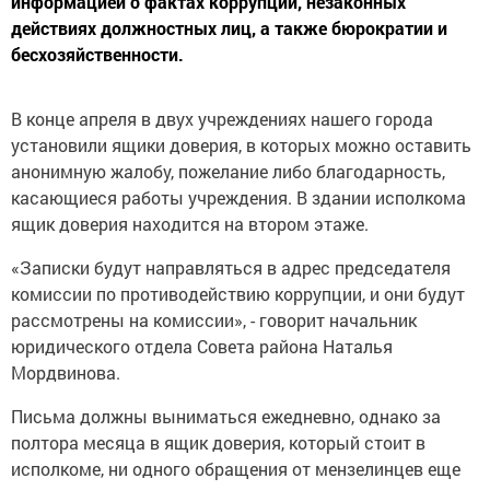
информацией о фактах коррупции, незаконных
действиях должностных лиц, а также бюрократии и
бесхозяйственности.
В конце апреля в двух учреж­дениях нашего города
устано­вили ящики доверия, в кото­рых можно оставить
аноним­ную жалобу, пожелание либо благодарность,
касающиеся работы учреждения. В здании исполкома
ящик доверия нахо­дится на втором этаже.
«Записки будут направляться в адрес председателя
комис­сии по противодействию кор­рупции, и они будут
рассмот­рены на комиссии», - говорит начальник
юридического от­дела Совета района Наталья
Мордвинова.
Письма должны выниматься ежедневно, однако за
полтора месяца в ящик доверия, кото­рый стоит в
исполкоме, ни од­ного обращения от мензелин­цев еще