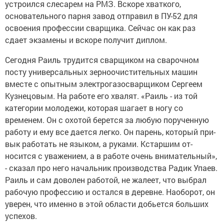
устроился сле­сарем на РМЗ. Вскоре хваткого,
основательно­го парня завод отправил в ПУ-52 для
освоения профессии сварщика. Сейчас он как раз
сдает экзамены и вскоре полу­чит диплом.
Сегодня Раиль трудится сварщиком на сварочном
посту универсальных зерноочистительных ма­шин
вместе с опытным электрогазосварщиком Сергеем
Кузнецовым. На работе его хвалят. «Ра­иль - из той
категории молодежи, которая ша­гает в ногу со
временем. Он с охотой берется за любую порученную
рабо­ту и ему все дается легко. Он парень, который при­
вык работать не языком, а руками. Кстаршим от­
носится с уважением, а в работе очень вниматель­ный»,
- сказал про него начальник производства Радик Упаев.
Раиль и сам доволен работой, не жалеет, что выбрал
рабо­чую профессию и остал­ся в деревне. Наоборот, он
уверен, что именно в этой области добьется больших
успехов.