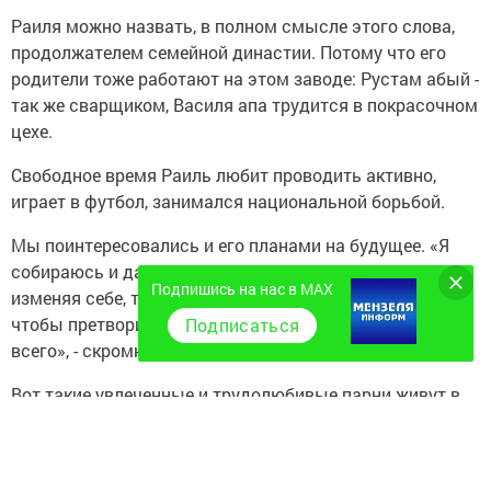
Раиля можно назвать, в полном смысле этого слова,
продолжателем семейной династии. По­тому что его
родители тоже работают на этом заводе: Рустам абый -
так же сварщиком, Ва­силя апа трудится в пок­расочном
цехе.
Свободное время Раиль любит проводить актив­но,
играет в футбол, за­нимался национальной борьбой.
Мы поинтересовались и его планами на будущее. «Я
собираюсь и даль­ше, не сходя с выбран­ного пути, не
Подпишись на нас в MAX
изменяя себе, трудиться здесь, работать над тем,
чтобы претворить свои мечты в реальность - только и
Подписаться
всего», - скромно ответил Раиль.
Вот такие увлеченные и трудолюбивые парни живут в
Кузембетьеве, и этот факт не может не радовать.