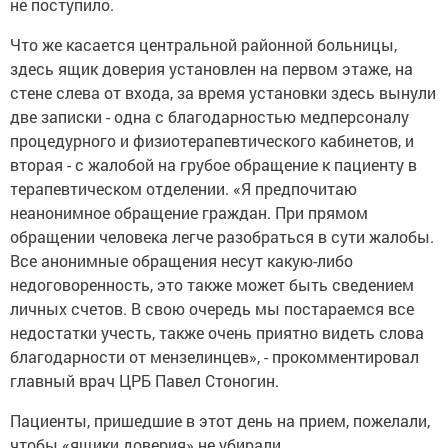
не поступило.
Что же касается центральной районной больницы,
здесь ящик доверия установлен на первом этаже, на
стене слева от входа, за время установ­ки здесь вынули
две запис­ки - одна с благодарностью медперсоналу
процедурного и физиотерапевтического каби­нетов, и
вторая - с жалобой на грубое обращение к пациенту в
терапевтическом отделении. «Я предпочитаю
неанонимное обращение граждан. При пря­мом
обращении человека лег­че разобраться в сути жалобы.
Все анонимные обращения не­сут какую-либо
недоговорен­ность, это также может быть сведением
личных счетов. В свою очередь мы постараемся все
недостатки учесть, также очень приятно видеть слова
благодарности от мензелин­цев», - прокомментировал
главный врач ЦРБ Павел Сто­ногин.
Пациенты, пришедшие в этот день на прием, пожелали,
чтобы «ящики доверия» не убирали.