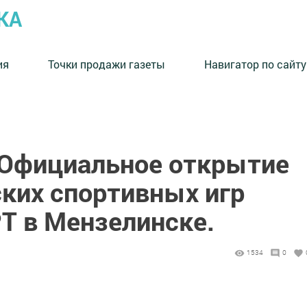
КА
ия
Точки продажи газеты
Навигатор по сайту
Официальное открытие
ьских спортивных игр
Т в Мензелинске.
1534
0