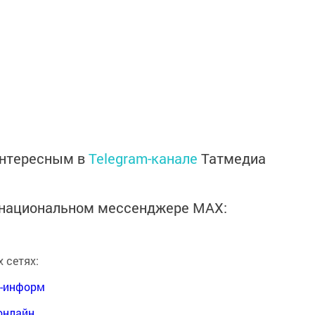
интересным в
Telegram-канале
Татмедиа
в национальном мессенджере MАХ:
 сетях:
я-информ
онлайн