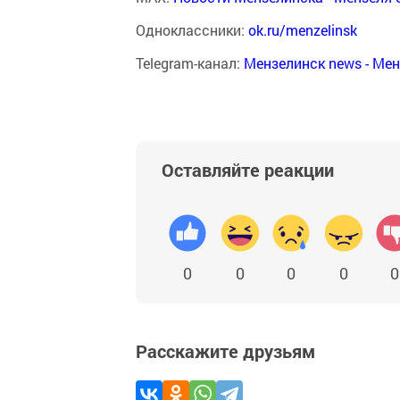
Одноклассники:
ok.ru/menzelinsk
Telegram-канал:
Мензелинск news - Ме
Оставляйте реакции
0
0
0
0
0
Расскажите друзьям