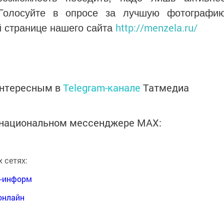
 Голосуйте в опросе за лучшую фотографи
http://menzela.ru/
й странице нашего сайта
интересным в
Telegram-канале
Татмедиа
в национальном мессенджере MАХ:
 сетях:
я-информ
онлайн