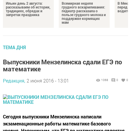
Ильин день 2 августа:
Всемирная неделя
В Менз
рассказываем об истории,
грудного вскармливания:
перед с
традициях, обрядах и
педиатр рассказала о
водител
запретах праздника
пользе грудного молока и
поддержке кормящих
мам
ТЕМА ДНЯ
Выпускники Мензелинска сдали ЕГЭ по
математике
Редакция,
2 июня 2016 - 13:01
1068
0
0
Сегодня выпускники Мензелинска написали
экзаменационные работы математике базового
уровня. Напоминаем, что ЕГЭ по математике является