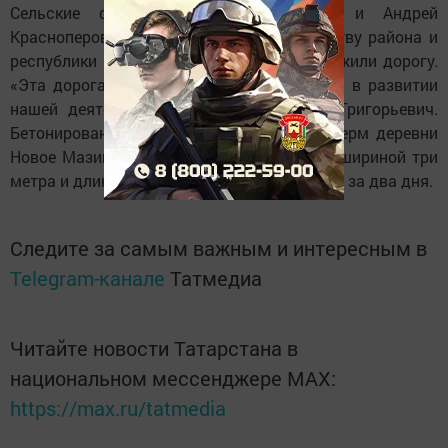
Сельские фермеры Михаил Казанцев и Андрей
Красноперов очень благодарны руководству района и
республики за то, что к их фермам проложили дорогу.
«Эта дорога явится большим подспорьем в развитии
нашей деятельности», - сказал Михаил Григорьевич.
Бетонированная дорога на территориях ферм деревни
Новое Мазино толщиной 18 сантиметров, шириной три
метра и длиной 450 метров была выложена за два дня.
Следите за самым важным и интересным в
Telegram-канале
Татмедиа
Читайте новости Татарстана в
национальном мессенджере MАХ:
https://max.ru/tatmedia