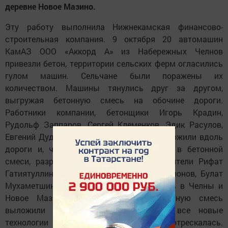
деревне Новое Мазино.
Эту работу выполнила Нижнекамская финансово-
строительная компания. 9 октября 20 автомашин
КамАЗ ООО «Аккорд А» из Набережных Челнов
привезли бетон, территории сельских ферм огласились
гулом машин. Сельчане были поражены их
количеством. Машины тянулись друг за другом,
выгружая бетонную смесь на обочине дороги.
Работники компании, бетонщики Игорь Крадин,
Рудольф Заппаров, Сергей Клеменков, Эдик Расулов,
Евгений Дудорев выгруженный бетон выложили вдоль
дороги и, чтобы не оставалось комков в бетонной
смеси, разровняли ее виброрейкой. Водители Рифат
Гатиятуллин, Ильмир Шарипов, Сергей Сазонов, Булат
Мухаметшин делали по два рейса в день в Челны и
Новое Мазино. После того как бетонную смесь
выложили ровным слоем, применили все новые
технологии для того, чтобы дорога не потрескалась.