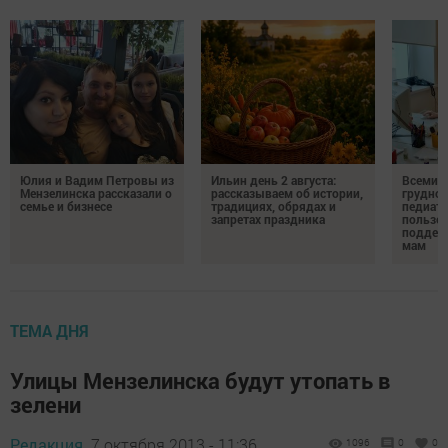
Юлия и Вадим Петровы из
Ильин день 2 августа:
Всемир
Мензелинска рассказали о
рассказываем об истории,
грудног
семье и бизнесе
традициях, обрядах и
педиатр
запретах праздника
пользе 
поддер
мам
ТЕМА ДНЯ
Улицы Мензелинска будут утопать в
зелени
Редакция,
7 октября 2013 - 11:36
1096
0
0