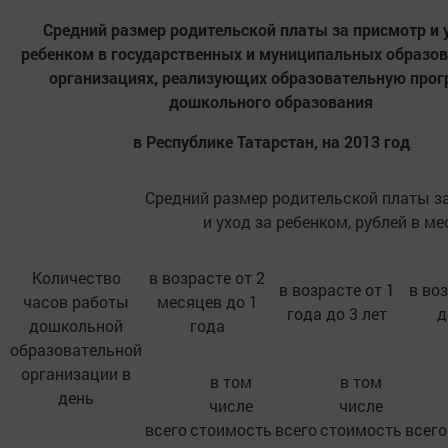
Средний размер родительской платы за присмотр и 
ребенком в государственных и муниципальных образо
организациях, реализующих образовательную про
дошкольного образования
в Республике Татарстан, на 2013 год
Средний размер родительской платы з
и уход за ребенком, рублей в ме
Количество
в возрасте от 2
в возрасте от 1
в воз
часов работы
месяцев до 1
года до 3 лет
д
дошкольной
года
образовательной
организации в
в том
в том
день
числе
числе
всего
стоимость
всего
стоимость
всего