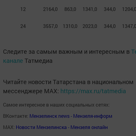
12
2164,0
863,0
1341,0
344,0
1204,
24
3557,0
1310,0
2023,0
344,0
1347,
Следите за самым важным и интересным в
T
канале
Татмедиа
Читайте новости Татарстана в национальном
мессенджере MАХ:
https://max.ru/tatmedia
Самое интересное в наших социальных сетях:
ВКонтакте:
Мензелинск news - Мензеля-информ
MAX:
Новости Мензелинска - Мензеля онлайн