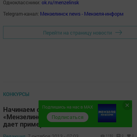
Одноклассники:
ok.ru/menzelinsk
Telegram-канал:
Мензелинск news - Мензеля-информ
Перейти на страницу новости
КОНКУРСЫ
Подпишись на нас в MAX
Начинаем следующий фотоконкурс
«Мензелинский пенсионер всей стране
Подписаться
дает пример»
Редакция,
7 октября 2013 - 07:03
1150
0
0