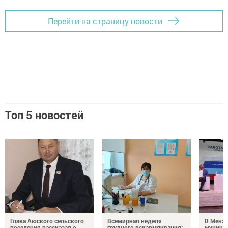
Перейти на страницу новости
Топ 5 новостей
Глава Аюского сельского
Всемирная неделя
В Менз
поселения рассказал о
грудного вскармливания:
муници