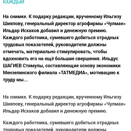
На снимке. К подарку редакции, врученно­му Ильгизу
Шияпову, генеральный дирек­тор агрофирмы «Чул­ман»
Ильдар Исхаков добавил и денежную премию.
Каждого работника, сумевшего добиться отрадных
трудовых показателей, руководители должны
отмечать, материально стимулировать, чтобы
вдохновить его на ещё большие свершения. Ильдус
ШАГИЕВ Стимулы, составляющие основу экономики
Мензе­линского филиала «ТАТ­МЕДИА», мотивацию к
труду мы...
На снимке. К подарку редакции, врученно­му Ильгизу
Шияпову, генеральный дирек­тор агрофирмы «Чул­ман»
Ильдар Исхаков добавил и денежную премию.
Каждого работника, сумевшего добиться отрадных
трудовых показателей, руководители должны