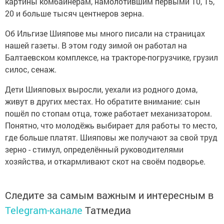
картины ком­байнёрам, намолотив­шим первыми 10, 15,
20 и больше тысяч центнеров зерна.
Об Ильгизе Шияпове мы много писали на страни­цах
нашей газеты. В этом году зимой он работал на
Балтаевском комплексе, на тракторе-погрузчике, грузил
силос, сенаж.
Дети Шияповых выросли, уехали из родного дома,
живут в других местах. Но обратите внимание: сын
пошёл по стопам отца, тоже работает механиза­тором.
Понятно, что моло­дёжь выбирает для рабо­ты то место,
где больше платят. Шияповы же полу­чают за свой труд
зерно - стимул, определённый ру­ководителями
хозяйства, и откармливают скот на своём подворье.
Следите за самым важным и интересным в
Telegram-канале
Татмедиа