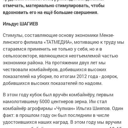
отмечать, материально стимулировать, чтобы
вдохновить его на ещё большие свершения.
Ильдус ШАГИЕВ
Стимулы, составляющие основу экономики Мензе­
линского филиала «ТАТ­МЕДИА», мотивацию к труду мы
стараемся при­менить не только у себя, но и в
сельхозсекторе, яв­ляющемся неотъемлемой частью
экономики района. На протяжении двух лет мы
чествовали комбайнё­ров, добившихся высоких
показателей на уборке, по итогам 2012 года - доярок,
добившихся высоких пока­зателей по надоям.
В этом году кубок был вручён комбайнёру, пер­вым
намолотившему 5000 центнеров зерна. Им стал
комбайнёр агрофирмы «Чулман» Ильгиз Шияпов. Один
факт: в прошлом году он был последним в числе
удостоившихся на­ших наград. В этом году мы вручим