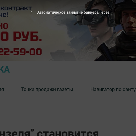
6
Автоматическое закрытие баннера через
КА
ия
Точки продажи газеты
Навигатор по сайту
нзеля" становится