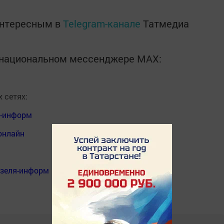
интересным в
Telegram-канале
Татмедиа
в национальном мессенджере MАХ:
 сетях:
я-информ
онлайн
нзеля-информ