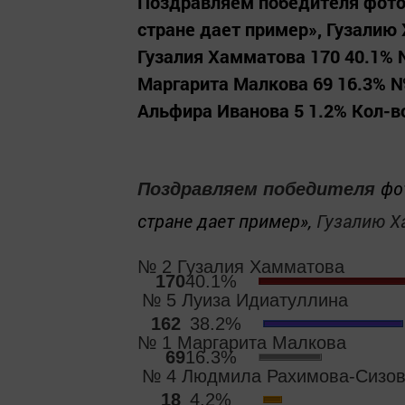
Поздравляем победителя фото
стране дает пример», Гузалию
Гузалия Хамматова 170 40.1% 
Маргарита Малкова 69 16.3% 
Альфира Иванова 5 1.2% Кол-во
фо
Поздравляем победителя
стране дает пример»,
Гузалию Х
№ 2 Гузалия Хамматова
170
40.1%
№ 5 Луиза Идиатуллина
162
38.2%
№ 1 Маргарита Малкова
69
16.3%
№ 4 Людмила Рахимова-Сизо
18
4.2%