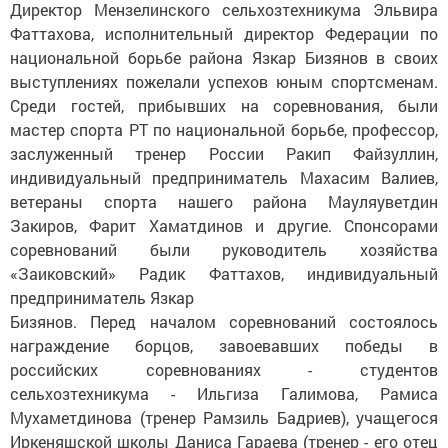
Директор Мензелинского сельхозтехникума Эльвира
Фаттахова, исполнительный директор Федерации по
национальной борьбе района Язкар Бизянов в своих
выступлениях пожелали успехов юным спортсменам.
Среди гостей, прибывших на соревнования, были
мастер спорта РТ по национальной борьбе, профессор,
заслуженный тренер России Ракип Файзуллин,
индивидуальный предприниматель Махасим Валиев,
ветераны спорта нашего района Мауляуветдин
Закиров, Фарит Хаматдинов и другие. Спонсорами
соревнований были руководитель хозяйства
«Заиковский» Радик Фаттахов, индивидуальный
предприниматель Язкар
Бизянов. Перед началом соревнований состоялось
награждение борцов, завоевавших победы в
российских соревнованиях - студентов
сельхозтехникума - Ильгиза Галимова, Рамиса
Мухаметдинова (тренер Рамзиль Бадриев), учащегося
Иркеняшской школы Даниса Гараева (тренер - его отец