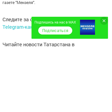
газете "Мензеля".
Следите за самым важным и интересным в
Подпишись на нас в MAX
Telegram-канале
Татмедиа
Подписаться
Читайте новости Татарстана в
национальном мессенджере MАХ:
https://max.ru/tatmedia
Самое интересное в наших социальных сетях:
ВКонтакте:
Мензелинск news - Мензеля-информ
MAX:
Новости Мензелинска - Мензеля онлайн
Одноклассники:
ok.ru/menzelinsk
Telegram-канал:
Мензелинск news - Мензеля-информ