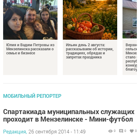
Юлия и Вадим Петровы из
Ильин день 2 августа:
Верхне
Мензелинска рассказали о
рассказываем об истории,
сельско
семье и бизнесе
традициях, обрядах и
Мензели
запретах праздника
стало п
республ
конкурс
благоус
МОБИЛЬНЫЙ РЕПОРТЕР
Спартакиада муниципальных служащих
проходит в Мензелинске - Мини-футбол
Редакция,
26 сентября 2014 - 11:49
0
0
0