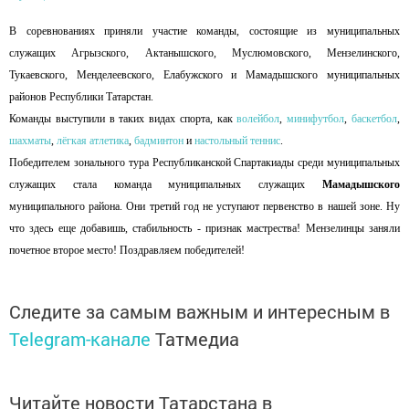
В соревнованиях приняли участие команды, состоящие из муниципальных
служащих Агрызского, Актанышского, Муслюмовского, Мензелинского,
Тукаевского, Менделеевского, Елабужского и Мамадышского муниципальных
районов Республики Татарстан.
Команды выступили в таких видах спорта, как
волейбол
,
минифутбол
,
баскетбол
,
шахматы
,
лёгкая атлетика
,
бадминтон
и
настольный теннис
.
Победителем зонального тура Республиканской Спартакиады среди муниципальных
служащих стала команда муниципальных служащих
Мамадышского
муниципального района. Они третий год не уступают первенство в нашей зоне. Ну
что здесь еще добавишь, стабильность - признак мастрества! Мензелинцы заняли
почетное второе место!
Поздравляем победителей!
Следите за самым важным и интересным в
Telegram-канале
Татмедиа
Читайте новости Татарстана в