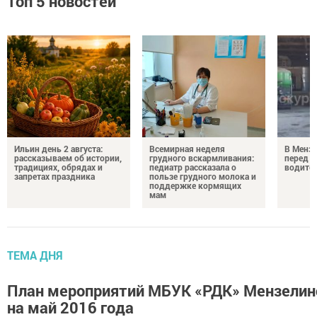
Топ 5 новостей
Ильин день 2 августа:
Всемирная неделя
В Менз
рассказываем об истории,
грудного вскармливания:
перед с
традициях, обрядах и
педиатр рассказала о
водител
запретах праздника
пользе грудного молока и
поддержке кормящих
мам
ТЕМА ДНЯ
План мероприятий МБУК «РДК» Мензелин
на май 2016 года