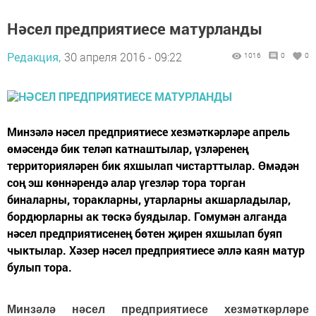
Нәсел предприятиесе матурланды
Редакция,
30 апреля 2016 - 09:22
1016
0
0
Минзәлә нәсел предприятиесе хезмәткәрләре апрель
өмәсендә бик теләп катнаштылар, үзләренең
территорияләрен бик яхшылап чистарттылар. Өмәдән
соң эш көннәрендә алар үгезләр тора торган
биналарны, торакларны, утарларны акшарладылар,
бордюрларны ак төскә буядылар. Гомумән алганда
нәсел предприятисенең бөтен җирен яхшылап буяп
чыктылар. Хәзер нәсел предприятиесе әллә каян матур
булып тора.
Минзәлә нәсел предприятиесе хезмәткәрләре