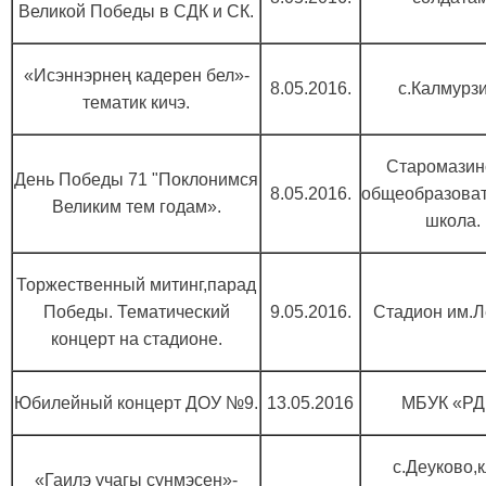
Великой Победы в СДК и СК.
«Исэннэрнең кадерен бел»-
8.05.2016.
с.Калмурз
тематик кичэ.
Старомазин
День Победы 71 "Поклонимся
8.05.2016.
общеобразова
Великим тем годам».
школа.
Торжественный митинг,парад
Победы. Тематический
9.05.2016.
Стадион им.Л
концерт на стадионе.
Юбилейный концерт ДОУ №9.
13.05.2016
МБУК «РД
с.Деуково,
«Гаилэ учагы сунмэсен»-