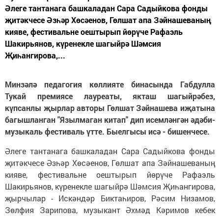
Әлеге тантанага башкаладан Сара Садыйкова фонды
җитәкчесе Әзһәр Хөсәенов, Гөлшат апа Зәйнашеваның
кияве, фестивальне оештырып йөрүче Рафаэль
Шакирьянов, күренекле шагыйрә Шәмсия
Җиһангирова,...
Минзәлә педагогия көллияте бинасында Габдулла
Тукай премиясе лауреаты, якташ шагыйрәбез,
күпсанлы җырлар авторы Гөлшат Зәйнашева иҗатына
багышланган "Язылмаган китап" дип исемләнгән әдәби-
музыкаль фестиваль үтте. Быелгысы исә - бишенчесе.
Әлеге тантанага башкаладан Сара Садыйкова фонды
җитәкчесе Әзһәр Хөсәенов, Гөлшат апа Зәйнашеваның
кияве, фестивальне оештырып йөрүче Рафаэль
Шакирьянов, күренекле шагыйрә Шәмсия Җиһангирова,
җырчылар - Искәндәр Биктаһиров, Рәсим Низамов,
Зөлфия Зарипова, музыкант Әхмәд Кәримов кебек