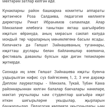
мөхтәрәм затлар килгән иде.
Кунакларны район башкарма комитеты аппараты
җитәкчесе Роза Салдаева, педагогия көллияте
директоры Ринат Ибраһимов сәламләде. Алар
Минзәләне илебезгә таныткан якташ шагыйрәбез
иҗатын өйрәнүдә, аның мирасын саклап калуда
мондый төр чараларның мөһимлегенә басым ясады.
Киләчәктә дә Гөлшат Зәйнашеваның туганнары,
иҗатташ дуслары белән бәйләнешләр өзелмичә,
фестиваль дәвамлы булсын иде дигән теләкләрен
җиткерде.
Сәхнәдә иң элек Гөлшат Зәйнашева иҗаты буенча
уздырылган нәфис сүз бәйгесенең 1, 2, 3 нче дәрәҗә
Диплом лауреатлары - Минзәлә, Тукай, Түбән Кама
районнарыннан килгән балалар бакчалары нәниләре,
мәктәп укучылары һәм студентлар шагыйрә иҗат
иткән шигырьләрне укыдылар, җырларын
башкардылар. Педагогия көллияте укытучылары һәм