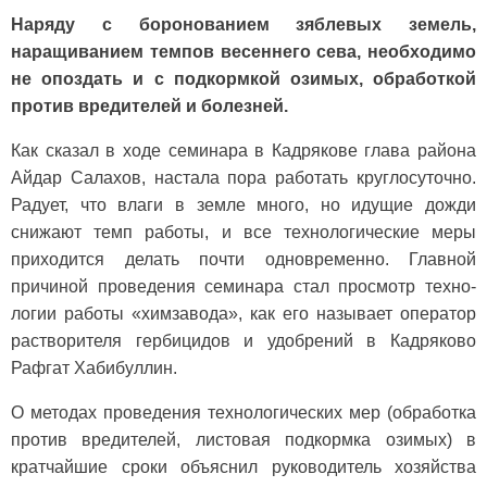
Наряду с боронованием зяблевых земель,
наращиванием темпов весеннего сева, необходимо
не опоздать и с подкормкой озимых, обработкой
против вредителей и болезней.
Как сказал в ходе семинара в Кадрякове глава района
Айдар Салахов, настала пора работать круглосуточно.
Радует, что влаги в земле много, но идущие дожди
снижают темп работы, и все тех­нологические меры
приходит­ся делать почти одновременно. Главной
причиной проведения семинара стал просмотр техно­
логии работы «химзавода», как его называет оператор
раство­рителя гербицидов и удобрений в Кадряково
Рафгат Хабибуллин.
О методах проведения технологических мер (об­работка
против вредителей, листовая подкормка ози­мых) в
кратчайшие сроки объяснил руководитель хо­зяйства