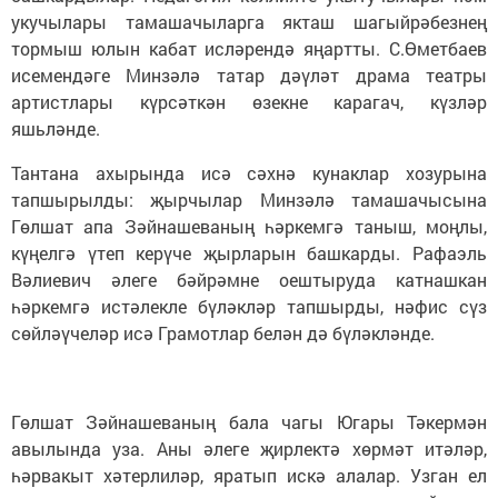
укучылары тамашачыларга якташ шагыйрәбезнең
тормыш юлын кабат исләрендә яңартты. С.Өметбаев
исемендәге Минзәлә татар дәүләт драма театры
артистлары күрсәткән өзекне карагач, күзләр
яшьләнде.
Тантана ахырында исә сәхнә кунаклар хозурына
тапшырылды: җырчылар Минзәлә тамашачысына
Гөлшат апа Зәйнашеваның һәркемгә таныш, моңлы,
күңелгә үтеп керүче җырларын башкарды. Рафаэль
Вәлиевич әлеге бәйрәмне оештыруда катнашкан
һәркемгә истәлекле бүләкләр тапшырды, нәфис сүз
сөйләүчеләр исә Грамотлар белән дә бүләкләнде.
Гөлшат Зәйнашеваның бала чагы Югары Тәкермән
авылында уза. Аны әлеге җирлектә хөрмәт итәләр,
һәрвакыт хәтерлиләр, яратып искә алалар. Узган ел