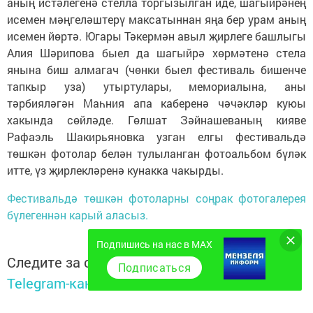
аның истәлегенә стелла торгызылган иде, шагыйрәнең
исемен мәңгеләштерү максатыннан яңа бер урам аның
исемен йөртә. Югары Тәкермән авыл җирлеге башлыгы
Алия Шәрипова быел да шагыйрә хөрмәтенә стела
янына биш алмагач (чөнки быел фестиваль бишенче
тапкыр уза) утыртулары, мемориалына, аны
тәрбияләгән Маһния апа каберенә чәчәкләр куюы
хакында сөйләде. Гөлшат Зәйнашеваның кияве
Рафаэль Шакирьяновка узган елгы фестивальдә
төшкән фотолар белән тулыланган фотоальбом бүләк
итте, үз җирлекләренә кунакка чакырды.
Фестивальдә төшкән фотоларны соңрак фотогалерея
бүлегеннән карый аласыз.
Подпишись на нас в MAX
Следите за самым важным и интересным в
Подписаться
Telegram-канале
Татмедиа