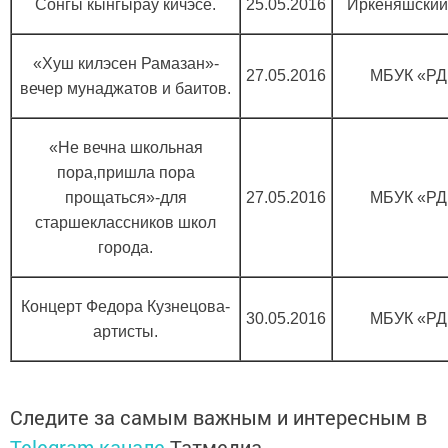
Сонгы кынгырау кичэсе.
25.05.2016
Иркеняшский
«Хуш килэсен Рамазан»-
27.05.2016
МБУК «РД
вечер мунаджатов и баитов.
«Не вечна школьная
пора,пришла пора
прощаться»-для
27.05.2016
МБУК «РД
старшеклассников школ
города.
Концерт Федора Кузнецова-
30.05.2016
МБУК «РД
артисты.
Следите за самым важным и интересным в
Telegram-канале
Татмедиа