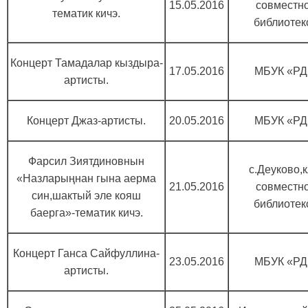
15.05.2016
совместно
тематик кичэ.
библиотек
Концерт Тамадалар кыздыра-
17.05.2016
МБУК «РД
артисты.
Концерт Джаз-артисты.
20.05.2016
МБУК «РД
Фарсил Зиятдиновнын
с.Деуково,
«Назларыңнан гына аерма
21.05.2016
совместно
син,шактый эле кояш
библиотек
баерга»-тематик кичэ.
Концерт Ганса Сайфуллина-
23.05.2016
МБУК «РД
артисты.