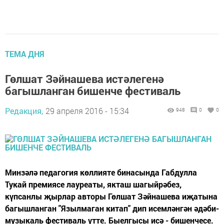
ТЕМА ДНЯ
Гөлшат Зәйнашева истәлегенә
багышланган бишенче фестиваль
Редакция,
29 апреля 2016 - 15:34
948
0
0
Минзәлә педагогия көллияте бинасында Габдулла
Тукай премиясе лауреаты, якташ шагыйрәбез,
күпсанлы җырлар авторы Гөлшат Зәйнашева иҗатына
багышланган "Язылмаган китап" дип исемләнгән әдәби-
музыкаль фестиваль үтте. Быелгысы исә - бишенчесе.