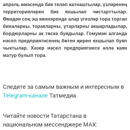
апрель өмәсендә бик теләп катнаштылар, үзләренең
территорияләрен бик яхшылап чистарттылар.
Өмәдән соң эш көннәрендә алар үгезләр тора торган
биналарны, торакларны, утарларны акшарладылар,
бордюрларны ак төскә буядылар. Гомумән алганда
нәсел предприятисенең бөтен җирен яхшылап буяп
чыктылар. Хәзер нәсел предприятиесе әллә каян
матур булып тора.
Следите за самым важным и интересным в
Telegram-канале
Татмедиа
Читайте новости Татарстана в
национальном мессенджере MАХ: