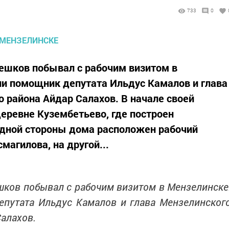
733
0
ешков побывал с рабочим визитом в
ли помощник депутата Ильдус Камалов и глава
 района Айдар Салахов. В начале своей
деревне Кузембетьево, где построен
одной стороны дома расположен рабочий
магилова, на другой...
шков побывал с рабочим визитом в Мензелинске
путата Ильдус Камалов и глава Мензелинског
алахов.