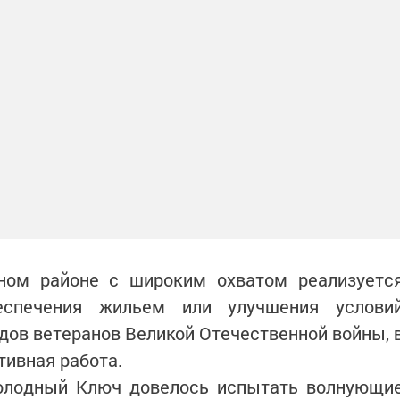
ном районе с широким охватом реализуетс
еспечения жильем или улучшения услови
дов ветеранов Великой Отечественной войны, 
тивная работа.
Холодный Ключ довелось испытать волнующи