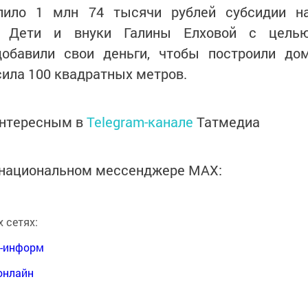
лило 1 млн 74 тысячи рублей субсидии н
а. Дети и внуки Галины Елховой с цель
обавили свои деньги, чтобы построили до
ила 100 квадратных метров.
интересным в
Telegram-канале
Татмедиа
в национальном мессенджере MАХ:
 сетях:
я-информ
онлайн