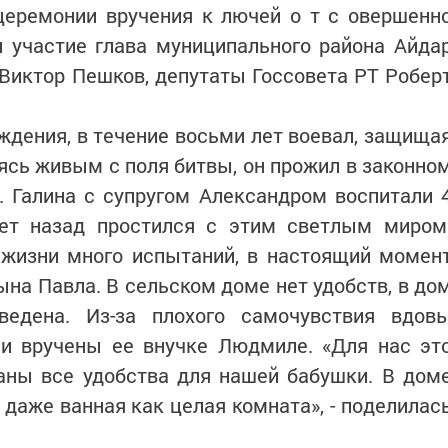
церемонии вручения к лючей о т с овершенн
и участие глава муниципального района Айда
Виктор Пешков, депутаты Госсовета РТ Робер
ождения, в течение восьми лет воевал, защища
ясь живым с поля битвы, он прожил в законно
. Галина с супругом Александром воспитали 
ет назад простился с этим светлым миром
 жизни много испытаний, в настоящий момен
ына Павла. В сельском доме нет удобств, в до
едена. Из-за плохого самочувствия вдов
ли вручены ее внучке Людмиле. «Для нас эт
аны все удобства для нашей бабушки. В дом
даже ванная как целая комната», - поделилас