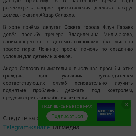
данную проблему. А в настоящее время надо
рассмотреть вопрос приготовления дренажа вокруг
домов, - сказал Айдар Салахов.
В ходе приёма депутат Совета города Флун Гараев
довёл просьбу тренера Владиленина Мильчакова,
занимающегося с детьми-лыжниками (на лыжной
трассе парка Ленина): просил помочь по созданию
условий для детей-лыжников.
Айдар Салахов внимательно выслушал просьбы этих
граждан, дал указания руководителям
соответствующих служб основательно изучить
поднятые проблемы, держать под контролем,
предусмотреть способы их решения.
Подпишись на нас в MAX
Подписаться
Следите за самым важным и интересным в
Telegram-канале
Татмедиа