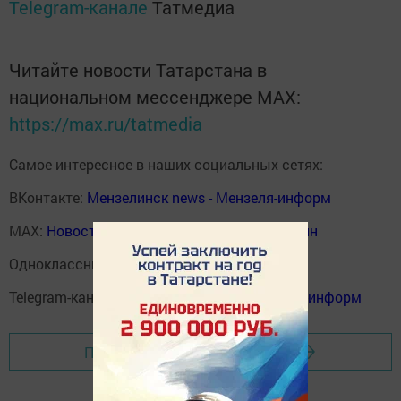
Telegram-канале
Татмедиа
Читайте новости Татарстана в
национальном мессенджере MАХ:
https://max.ru/tatmedia
Самое интересное в наших социальных сетях:
ВКонтакте:
Мензелинск news - Мензеля-информ
MAX:
Новости Мензелинска - Мензеля онлайн
Одноклассники:
ok.ru/menzelinsk
Telegram-канал:
Мензелинск news - Мензеля-информ
Перейти на страницу новости