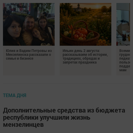
Юлия и Вадим Петровы из
Ильин день 2 августа:
Всемир
Мензелинска рассказали о
рассказываем об истории,
грудног
семье и бизнесе
традициях, обрядах и
педиатр
запретах праздника
пользе 
поддер
мам
ТЕМА ДНЯ
Дополнительные средства из бюджета
республики улучшили жизнь
мензелинцев