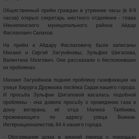
Общественный приём граждан в утренние часы (в 8-9
часов) открыл секретарь местного отделения - глава
Мензелинского муниципального района Айдар
Фаслахович Салахов.
На приём к Айдару Фаслаховичу были записаны
Михаил и Сергей Загумёновы, Зульфия Шигапова,
Валентина Мозгович. Они рассказали о беспокоивших
их проблемах.
Михаил Загумённов поднял проблему газификации на
улице Хирурга Дружкова посёлка Садак нашего города.
И просьба Зульфии Шигаповой касалась подобной
проблемы - она довела просьбу о проведении газа к
дому ветерана, её отца Малиха Талбиева,
проживающего по адресу: улица Воинов-
Интернационалистов, 84 А нашего города.
- Обогревание дома в зимний период с помощью