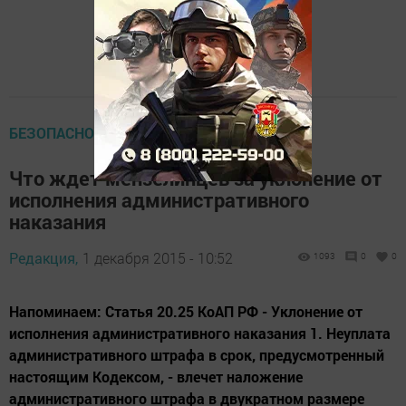
БЕЗОПАСНОСТЬ НА ДОРОГЕ
Что ждет мензелинцев за уклонение от
исполнения административного
наказания
Редакция,
1 декабря 2015 - 10:52
1093
0
0
Напоминаем: Статья 20.25 КоАП РФ - Уклонение от
исполнения административного наказания 1. Неуплата
административного штрафа в срок, предусмотренный
настоящим Кодексом, - влечет наложение
административного штрафа в двукратном размере