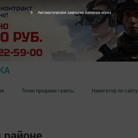
4
Автоматическое закрытие баннера через
КА
ия
Точки продажи газеты
Навигатор по сайту
 районе