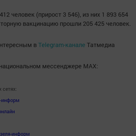
12 человек (прирост 3 546), из них 1 893 654
вторную вакцинацию прошли 205 425 человек.
интересным в
Telegram-канале
Татмедиа
в национальном мессенджере MАХ:
 сетях:
я-информ
онлайн
нзеля-информ