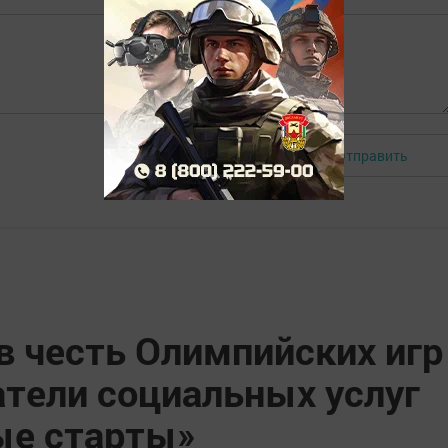
Отправить
Авторизоваться
в честь Олимпийских игр
атели социальных услуг
ые старты»