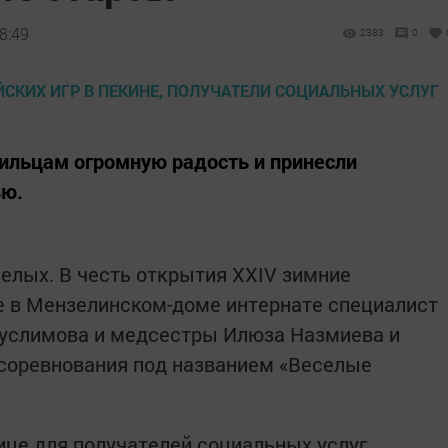
8:49
2383
0
льцам огромную радость и принесли
ью.
мелых. В честь открытия XXIV зимние
е в Мензелинском-доме интернате специалист
Муслимова и медсестры Илюза Назмиева и
соревнования под названием «Веселые
це для получателей социальных услуг