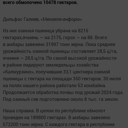
всего обмолочено 10478 гектаров.
Дильфас Галиев, «Мензеля-информ»
Из них озимая пшеница убрана на 8215
гектарах,ячмень — на 2175, горох — на 88. Всего
в амбары завезено 31997 тонн зерна. Пока средняя
урожайность озимой пшеницы составляет 28,5 ц/га,
ячменя — 28,5 ц/га. По самой высокой урожайности
в районе лидируют земледельцы хозяйства
«Калмурзино», получившие 33,1 центнера озимой
пшеницы с гектара на площади 350 гектаров. 30 июля
на полях нашего района работали 53 комбайна.
Продолжается обработка почвы под урожай 2024 года.
Под озимый сев подготовлено около 8 тыс. га земли.
Наша справка. В целом по республике обмолот
проведен на 189800 гектарах. В амбары завезено
572200 тонн зерна. С каждого гектара в республике