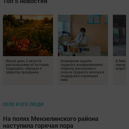
Топ 5 новостей
Ильин день 2 августа:
Всемирная неделя
В Менз
рассказываем об истории,
грудного вскармливания:
перед с
традициях, обрядах и
педиатр рассказала о
водител
запретах праздника
пользе грудного молока и
поддержке кормящих
мам
СЕЛО И ЕГО ЛЮДИ
На полях Мензелинского района
наступила горячая пора