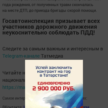
года рождения, от полученных травм скончалась
на месте ДТП, до приезда бригады скорой помощи.
Госавтоинспекция призывает всех
участников дорожного движения
неукоснительно соблюдать ПДД!
Следите за самым важным и интересным в
Telegram-канале
Татмедиа
Читайте новости Татарстана в
национальном мессенджере MАХ:
https://max.ru/tatmedia
Самое интересное в наших социальных сетях:
ВКонтакте:
Мензелинск news - Мензеля-информ