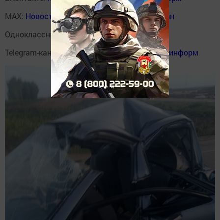
MAX:
Новости Мензелинска - Мензеля онлайн
Одноклассники:
ok.ru/menzelinsk
Telegram-канал:
Мензелинск news - Мензеля-информ