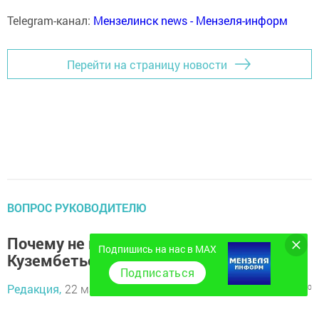
Telegram-канал:
Мензелинск news - Мензеля-информ
Перейти на страницу новости
ВОПРОС РУКОВОДИТЕЛЮ
Почему не вывозят весь мусор с
Подпишись на нас в MAX
Кузембетьево?
Подписаться
Редакция,
22 мая 2017 - 08:21
1544
0
0