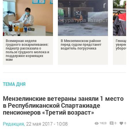
Всемирная неделя
В Мензелинском районе
Геннад
грудного вскармливания:
перед судом предстанет
уверенн
педиатр рассказала о
водитель погрузчика
убороч
пользе грудного молока и
поддержке кормящих
мам
ТЕМА ДНЯ
Мензелинские ветераны заняли 1 место
в Республиканской Спартакиаде
пенсионеров «Третий возраст»
Редакция,
22 мая 2017 - 10:08
1623
0
0