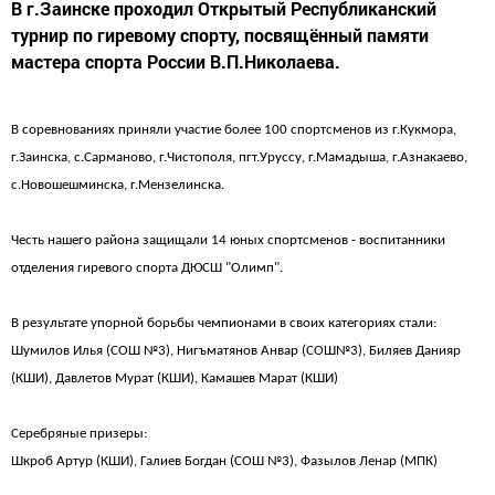
В г.Заинске проходил Открытый Республиканский
турнир по гиревому спорту, посвящённый памяти
мастера спорта России В.П.Николаева.
В соревнованиях приняли участие более 100 спортсменов из г.Кукмора,
г.Заинска, с.Сарманово, г.Чистополя, пгт.Уруссу, г.Мамадыша, г.Азнакаево,
с.Новошешминска, г.Мензелинска.
Честь нашего района защищали 14 юных спортсменов - воспитанники
отделения гиревого спорта ДЮСШ "Олимп".
В результате упорной борьбы чемпионами в своих категориях стали:
Шумилов Илья (СОШ №3), Нигъматянов Анвар (СОШ№3), Биляев Данияр
(КШИ), Давлетов Мурат (КШИ), Камашев Марат (КШИ)
Серебряные призеры:
Шкроб Артур (КШИ), Галиев Богдан (СОШ №3), Фазылов Ленар (МПК)