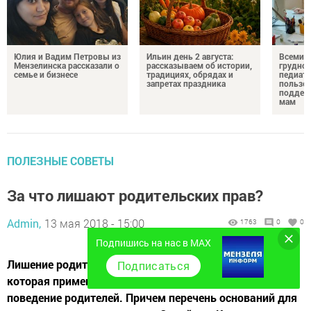
Юлия и Вадим Петровы из
Ильин день 2 августа:
Всемир
Мензелинска рассказали о
рассказываем об истории,
грудног
семье и бизнесе
традициях, обрядах и
педиатр
запретах праздника
пользе 
поддер
мам
ПОЛЕЗНЫЕ СОВЕТЫ
За что лишают родительских прав?
Admin,
13 мая 2018 - 15:00
1763
0
0
Подпишись на нас в MAX
Лишение родительских прав является крайней мерой,
Подписаться
которая применяется судами только за виновное
поведение родителей. Причем перечень оснований для