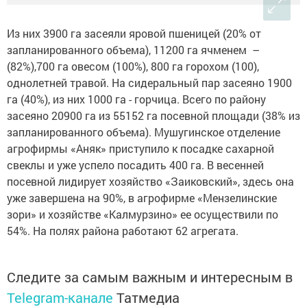
Из них 3900 га засеяли яровой пшеницей (20% от
запланированного объема), 11200 га ячменем –
(82%),700 га овесом (100%), 800 га горохом (100),
однолетней травой. На сидеральный пар засеяно 1900
га (40%), из них 1000 га - горчица. Всего по району
засеяно 20900 га из 55152 га посевной площади (38% из
запланированного объема). Мушугинское отделение
агрофирмы «Аняк» приступило к посадке сахарной
свеклы и уже успело посадить 400 га. В весенней
посевной лидирует хозяйство «Заиковский», здесь она
уже завершена на 90%, в агрофирме «Мензелинские
зори» и хозяйстве «Калмурзино» ее осуществили по
54%. На полях района работают 62 агрегата.
Следите за самым важным и интересным в
Telegram-канале
Татмедиа