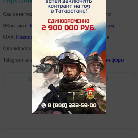
https://max.ru/tatmedia
Самое интересное в наших социальных сетях:
ВКонтакте:
Мензелинск news - Мензеля-информ
MAX:
Новости Мензелинска - Мензеля онлайн
Одноклассники:
ok.ru/menzelinsk
Telegram-канал:
Мензелинск news - Мензеля-информ
Перейти на страницу новости