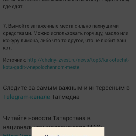
где едят.
7. Вымойте загаженные места сильно пахнущими
средствами. Можно использовать горчицу, масло или
кожуру лимона, либо что-то другое, что не любит ваш
кот.
Источник:
http://chelny-izvest.ru/news/top5/kak-otuchit-
kota-gadit-v-nepolozhennom-meste
Следите за самым важным и интересным в
Telegram-канале
Татмедиа
Читайте новости Татарстана в
национальном мессенджере MАХ: