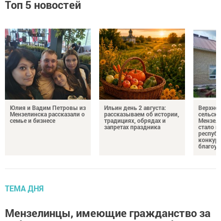
Топ 5 новостей
Юлия и Вадим Петровы из
Ильин день 2 августа:
Верхне
Мензелинска рассказали о
рассказываем об истории,
сельско
семье и бизнесе
традициях, обрядах и
Мензели
запретах праздника
стало п
республ
конкурс
благоус
ТЕМА ДНЯ
Мензелинцы, имеющие гражданство за