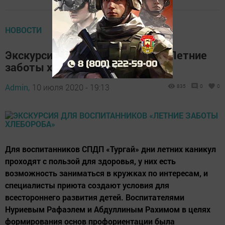
НОВОСТИ
Экскурсия для воспитанников «Летние
заботы хлебороба»
Admin,
10 июля 2020 - 19:13
835
0
0
Для воспитанников СПДП «Тургай» дни летних каникул
проходят с пользой для здоровья, у них есть
возможность заниматься в кружках по интересам, и
специалисты приюта создают условия для
всестороннего развития детей. Воспитателями
Нуриевым Рафаэлем и Абдуллиным Рахимом в целях
формирования основ профориентации была