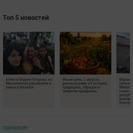
Топ 5 новостей
Юлия и Вадим Петровы из
Ильин день 2 августа:
Верхне
Мензелинска рассказали о
рассказываем об истории,
сельско
семье и бизнесе
традициях, обрядах и
Мензели
запретах праздника
стало п
республ
конкурс
благоус
ГОРОСКОП