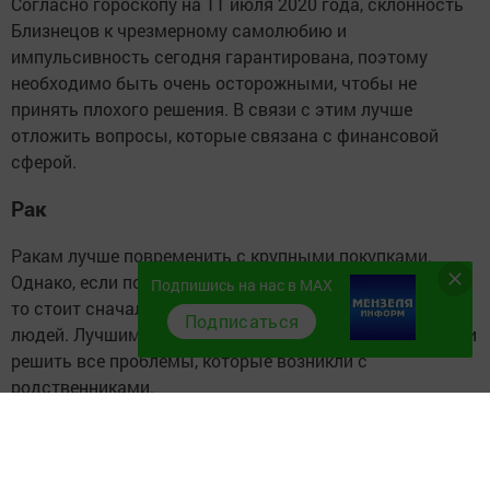
Согласно гороскопу на 11 июля 2020 года, склонность
Близнецов к чрезмерному самолюбию и
импульсивность сегодня гарантирована, поэтому
необходимо быть очень осторожными, чтобы не
принять плохого решения. В связи с этим лучше
отложить вопросы, которые связана с финансовой
сферой.
Рак
Ракам лучше повременить с крупными покупками.
Однако, если покупка все же не терпит отлагательств,
Подпишись на нас в MAX
то стоит сначала спросить совета у проверенных
Подписаться
людей. Лучшим же решением будет покопаться в себе и
решить все проблемы, которые возникли с
родственниками.
Лев
Как говорит гороскоп на 11 июля 2020 года, у Львов