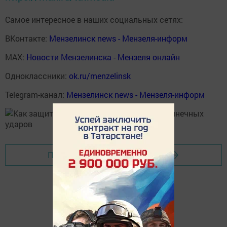
Самое интересное в наших социальных сетях:
ВКонтакте:
Мензелинск news - Мензеля-информ
MAX:
Новости Мензелинска - Мензеля онлайн
Одноклассники:
ok.ru/menzelinsk
Telegram-канал:
Мензелинск news - Мензеля-информ
Перейти на страницу новости