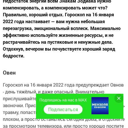
Недостаток энергии всем Знакам Зодиака нужно
компенсировать, а компенсировать может что?
Правильно, хороший отдых. Гороскоп на 16 января
2022 года настаивает — вам нужна небольшая
перезагрузка, эмоциональный всплеск. Максимально
эффективно используйте жизненные ресурсы, и не
растрачивайтесь на пустяковые и ненужные дела.
Отдохнув, вечером вы почувствуете хороший заряд
бодрости.
Овен
Гороскоп на 16 января 2022 года предупреждает Овнов
- день тяжёлый, и даже опасный. Внимательно
прислушивайтесь к организму, не упустите тревожные
Подпишись на нас в MAX
звоночки. Присутствует большая вероятность получить
Подписаться
травму, попасть в аварию. Но, старайтесь не думать о
плохом, а просто останьтесь сегодня дома, и отдохните
за просмотром телевизора, или просто хорошо поспите