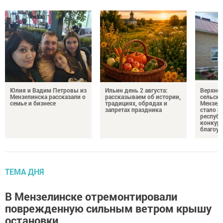
Юлия и Вадим Петровы из
Ильин день 2 августа:
Верхне
Мензелинска рассказали о
рассказываем об истории,
сельско
семье и бизнесе
традициях, обрядах и
Мензели
запретах праздника
стало п
республ
конкурс
благоус
ТЕМА ДНЯ
В Мензелинске отремонтировали
поврежденную сильным ветром крышу
остановки