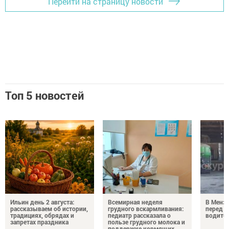
Перейти на страницу новости
Топ 5 новостей
Ильин день 2 августа:
Всемирная неделя
В Менз
рассказываем об истории,
грудного вскармливания:
перед с
традициях, обрядах и
педиатр рассказала о
водител
запретах праздника
пользе грудного молока и
поддержке кормящих