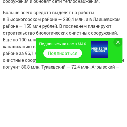
сооружения и обновят сети теплоснабжения.
Больше всего средств выделят на работы
в Высокогорском районе — 280,4 млн, и в Лаишевском
районе — 155 млн рублей. В последнем планируют
строительство биологических очистных сооружений.
Еще по 100 млн выделят на хозяйственно-бытовую
Подпишись на нас в MAX
канализацию в Чистополе и Казани. В Мензелинском
Подписаться
районе за 96,1 млн реконструируют биологические
очистные сооружения. В то же время Елабужский район
получит 80,8 млн, Тукаевский — 72,4 млн, Агрызский —
66,1 млн, Актанышский — 58,9 млн рублей.
Далее следуют:
Дрожжановский район — 49,4 млн рублей;
Тетюшский район — 46,8 млн рублей;
Ютазинский район — 45 млн рублей;
Черемшанский район — 44,8 млн рублей;
Алькеевский район — 44,2 млн рублей;