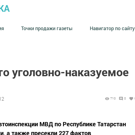
КА
ия
Точки продажи газеты
Навигатор по сайту
то уголовно-наказуемое
12
710
0
автоинспекции МВД по Республике Татарстан
и, а также пресекли 227 фактов