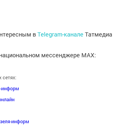
интересным в
Telegram-канале
Татмедиа
в национальном мессенджере MАХ:
 сетях:
я-информ
онлайн
нзеля-информ