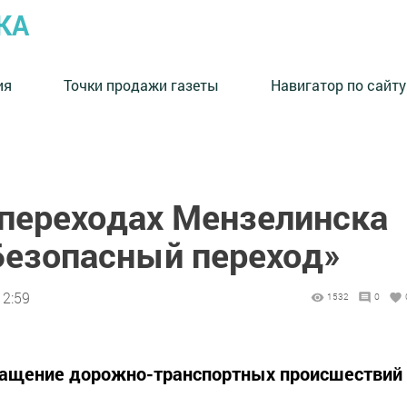
КА
ия
Точки продажи газеты
Навигатор по сайту
переходах Мензелинска
Безопасный переход»
12:59
1532
0
ращение дорожно-транспортных происшествий