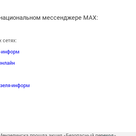
в национальном мессенджере MАХ:
 сетях:
я-информ
онлайн
нзеля-информ