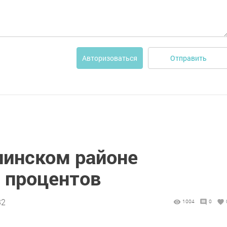
Отправить
Авторизоваться
линском районе
0 процентов
32
1004
0