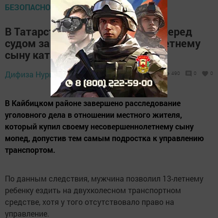
БЕЗОПАСНОСТЬ НА ДОРОГЕ
В Татарстане отец предстанет перед
судом за то, что разрешил 13-летнему
сыну кататься на мопеде
Дифиза Нуриева,
1 апреля 2026 - 17:00
490
0
0
В Кайбицком районе завершено расследование
уголовного дела в отношении местного жителя,
который купил своему несовершеннолетнему сыну
мопед, допустив тем самым подростка к управлению
транспортом.
По данным следствия, мужчина позволил 13-летнему
ребенку ездить на двухколесном транспортном
средстве, хотя у того отсутствовало право на
управление.