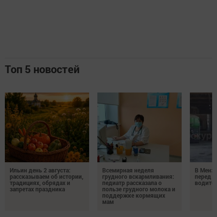
Топ 5 новостей
Ильин день 2 августа:
Всемирная неделя
В Менз
рассказываем об истории,
грудного вскармливания:
перед с
традициях, обрядах и
педиатр рассказала о
водител
запретах праздника
пользе грудного молока и
поддержке кормящих
мам