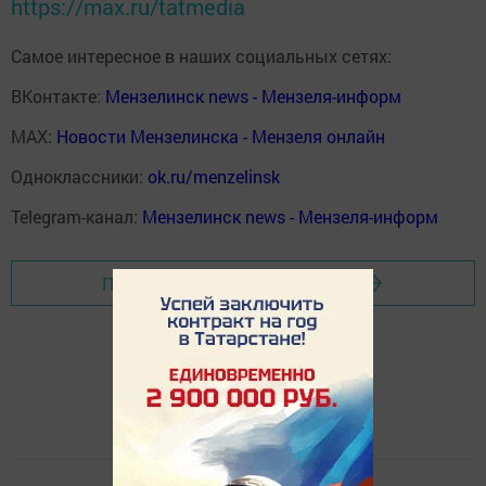
https://max.ru/tatmedia
Самое интересное в наших социальных сетях:
ВКонтакте:
Мензелинск news - Мензеля-информ
MAX:
Новости Мензелинска - Мензеля онлайн
Одноклассники:
ok.ru/menzelinsk
Telegram-канал:
Мензелинск news - Мензеля-информ
Перейти на страницу новости