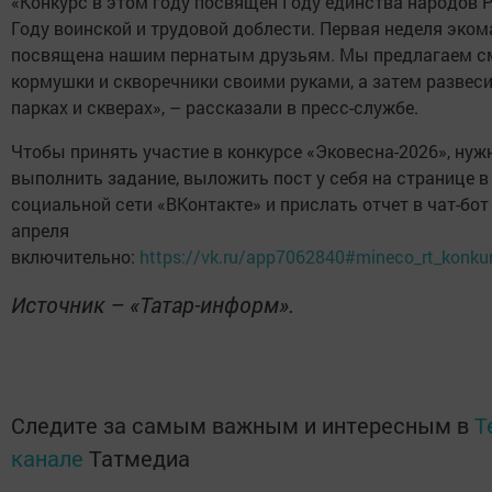
«Конкурс в этом году посвящен Году единства народов 
Году воинской и трудовой доблести. Первая неделя эко
посвящена нашим пернатым друзьям. Мы предлагаем с
кормушки и скворечники своими руками, а затем развеси
парках и скверах», – рассказали в пресс-службе.
Чтобы принять участие в конкурсе «Эковесна-2026», нуж
выполнить задание, выложить пост у себя на странице в
социальной сети «ВКонтакте» и прислать отчет в чат-бот
апреля
включительно:
https://vk.ru/app7062840#mineco_rt_konku
Источник – «Татар-информ».
Следите за самым важным и интересным в
T
канале
Татмедиа