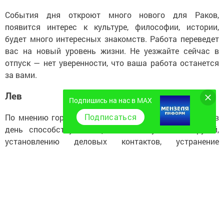
События дня откроют много нового для Раков,
появится интерес к культуре, философии, истории,
будет много интересных знакомств. Работа переведет
вас на новый уровень жизни. Не уезжайте сейчас в
отпуск — нет уверенности, что ваша работа останется
за вами.
Лев
Подпишись на нас в MAX
Подписаться
По мнению гороскопа на 2 ноября 2020 года, у Львов
день способствует общению, поиску новых друзей,
установлению деловых контактов, устранение
жилищных проблем. Жизненный потенциал,
сексуальность, личное обаяние имеют тенденцию к
увеличению. Хорошее время для активной деловой
активности. Не исключено, что в ваших начинаниях
появятся влиятельные люди.
Дева