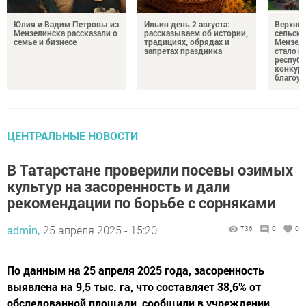
Юлия и Вадим Петровы из
Ильин день 2 августа:
Верхне
Мензелинска рассказали о
рассказываем об истории,
сельско
семье и бизнесе
традициях, обрядах и
Мензели
запретах праздника
стало п
республ
конкурс
благоус
ЦЕНТРАЛЬНЫЕ НОВОСТИ
В Татарстане проверили посевы озимых
культур на засоренность и дали
рекомендации по борьбе с сорняками
admin,
25 апреля 2025 - 15:20
736
0
0
По данным на 25 апреля 2025 года, засоренность
выявлена на 9,5 тыс. га, что составляет 38,6% от
обследованной площади, сообщили в учреждении.