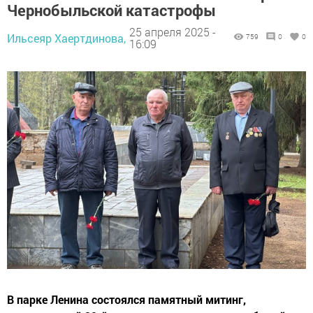
Чернобыльской катастрофы
25 апреля 2025 -
Ильсеяр Хаертдинова,
759
0
0
16:09
В парке Ленина состоялся памятный митинг,