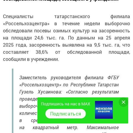
Специалисты татарстанского филиала
«Россельхозцентра» в течение недели выборочно
обследовали посевы озимых культур на засоренность
на площади 24,6 тыс. га. По данным на 25 апреля
2025 года, засоренность выявлена на 9,5 тыс. га, что
составляет 38,6% от обследованной площади,
сообщили в учреждении.
Заместитель руководителя филиала ФГБУ
«Россельхозцентр» по Республике Татарстан
Гузель Хусаинова: «Согласно результатам
проведенного нашими специалистами
Подпишись на нас в MAX
выборочного обследования полей
количество сорняков на посевах озимых
Подписаться
в среднем составляет 2,4 штуки
на квадратный метр. Максимальное