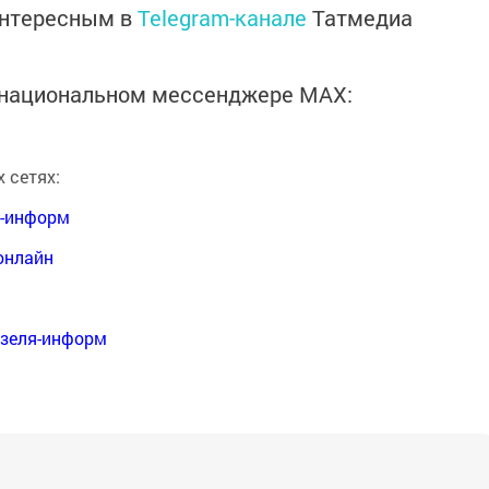
интересным в
Telegram-канале
Татмедиа
в национальном мессенджере MАХ:
 сетях:
я-информ
онлайн
нзеля-информ