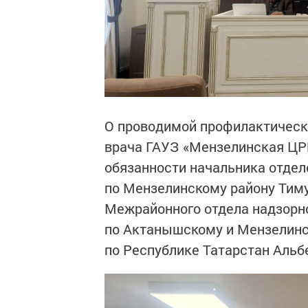
О проводимой профилактическ
врача ГАУЗ «Мензелинская ЦР
обязанности начальника отде
по Мензелинскому району Тиму
Межрайонного отдела надзорн
по Актанышскому и Мензелин
по Республике Татарстан Альб