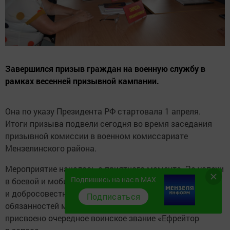
Завершился призыв граждан на военную службу в
рамках весенней призывной кампании.
Она по указу Президента РФ стартовала 1 апреля.
Итоги призыва подвели сегодня во время заседания
призывной комиссии в военном комиссариате
Мензелинского района.
Мероприятие началось с приятного момента. За успехи
Подпишись на нас в MAX
в боевой и мобилизационной подготовке, образцовое
и добросовестное выполнение должностных
Подписаться
обязанностей матросу в запасе Марату Мингазову
присвоено очередное воинское звание «Ефрейтор