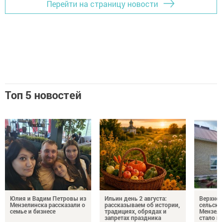
Перейти на страницу новости
Топ 5 новостей
Юлия и Вадим Петровы из
Ильин день 2 августа:
Верхне
Мензелинска рассказали о
рассказываем об истории,
сельско
семье и бизнесе
традициях, обрядах и
Мензели
запретах праздника
стало п