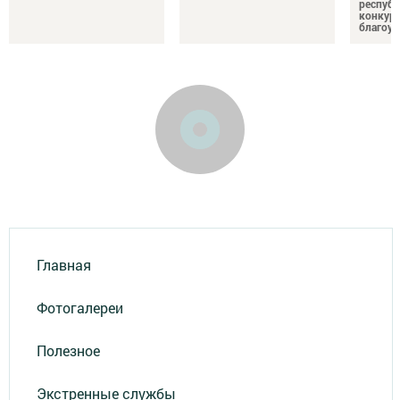
республ
конкурс
благоус
Главная
Фотогалереи
Полезное
Экстренные службы