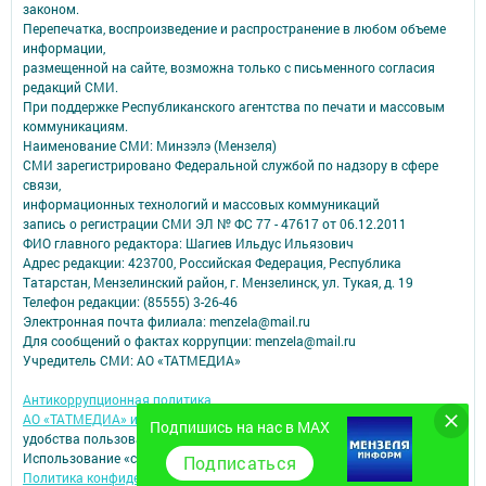
законом.
Перепечатка, воспроизведение и распространение в любом объеме
информации,
размещенной на сайте, возможна только с письменного согласия
редакций СМИ.
При поддержке Республиканского агентства по печати и массовым
коммуникациям.
Наименование СМИ: Минзэлэ (Мензеля)
СМИ зарегистрировано Федеральной службой по надзору в сфере
связи,
информационных технологий и массовых коммуникаций
запись о регистрации СМИ ЭЛ № ФС 77 - 47617 от 06.12.2011
ФИО главного редактора: Шагиев Ильдус Ильязович
Адрес редакции: 423700, Российская Федерация, Республика
Татарстан, Мензелинский район, г. Мензелинск, ул. Тукая, д. 19
Телефон редакции: (85555) 3-26-46
Электронная почта филиала: menzela@mail.ru
Для сообщений о фактах коррупции: menzela@mail.ru
Учредитель СМИ: АО «ТАТМЕДИА»
Антикоррупционная политика
АО «ТАТМЕДИА» использует «cookie»
для персонализации сервисов и
Подпишись на нас в MAX
удобства пользователей сайтом.
Использование «cookie» можно отменить в настройках браузера.
Подписаться
Политика конфиденциальности