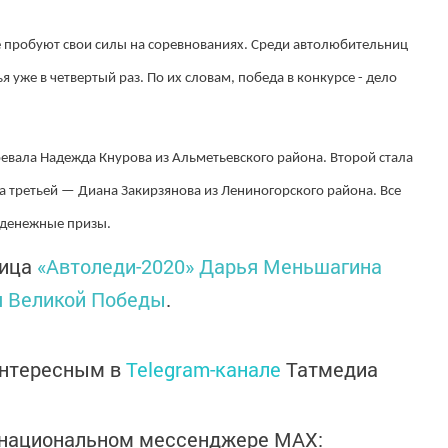
ые пробуют свои силы на соревнованиях. Среди автолюбительниц
я уже в четвертый раз. По их словам, победа в конкурсе - дело
оевала Надежда Кнурова из Альметьевского района. Второй стала
 третьей — Диана Закирзянова из Лениногорского района. Все
 денежные призы.
ница
«Автоледи-2020» Дарья Меньшагина
я Великой Победы
.
интересным в
Telegram-канале
Татмедиа
в национальном мессенджере MАХ: