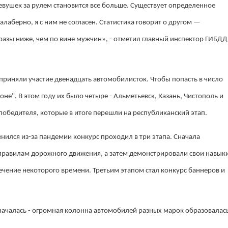
евушек за рулем становится все больше. Существует определенное
лаберно, я с ним не согласен. Статистика говорит о другом —
разы ниже, чем по вине мужчин», - отметил главный инспектор ГИБДД
приняли участие двенадцать автомобилисток. Чтобы попасть в число
не". В этом году их было четыре - Альметьевск, Казань, Чистополь и
победителя, которые в итоге перешли на республиканский этап.
нился из-за пандемии конкурс проходил в три этапа. Сначала
 правилам дорожного движения, а затем демонстрировали свои навык
чение некоторого времени. Третьим этапом стал конкурс баннеров и
началась - огромная колонна автомобилей разных марок образовалас