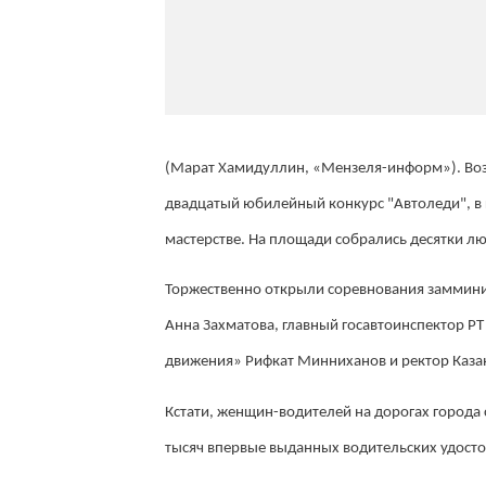
(Марат Хамидуллин, «Мензеля-информ»). Воз
двадцатый юбилейный конкурс "Автоледи", в 
мастерстве. На площади собрались десятки люд
Торжественно открыли соревнования заммини
Анна Захматова, главный госавтоинспектор Р
движения» Рифкат Минниханов и ректор Казан
Кстати, женщин-водителей на дорогах города с
тысяч впервые выданных водительских удосто