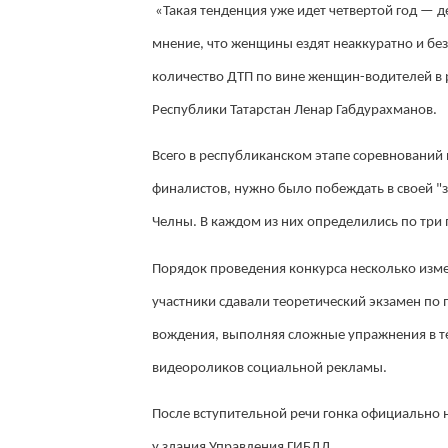
«Такая тенденция уже идет четвертой год — д
мнение, что женщины ездят неаккуратно и беза
количество ДТП по вине женщин-водителей в 
Республики Татарстан Ленар Габдурахманов.
Всего в республиканском этапе соревнований 
финалистов, нужно было побеждать в своей "зо
Челны. В каждом из них определились по три 
Порядок проведения конкурса несколько изме
участники сдавали теоретический экзамен по
вождения, выполняя сложные упражнения в те
видеороликов социальной рекламы.
После вступительной речи гонка официально 
у здания Управления ГИБДД.