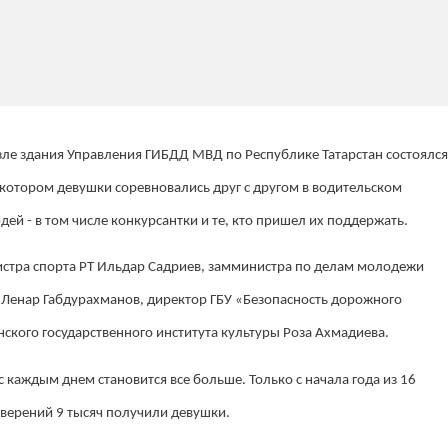
ле здания Управления ГИБДД МВД по Республике Татарстан состоялся
котором девушки соревновались друг с другом в водительском
ей - в том числе конкурсантки и те, кто пришел их поддержать.
стра спорта РТ Ильдар Садриев, замминистра по делам молодежи
Т Ленар Габдурахманов, директор ГБУ «Безопасность дорожного
ского государственного института культуры Роза Ахмадиева.
 каждым днем становится все больше. Только с начала года из 16
верений 9 тысяч получили девушки.