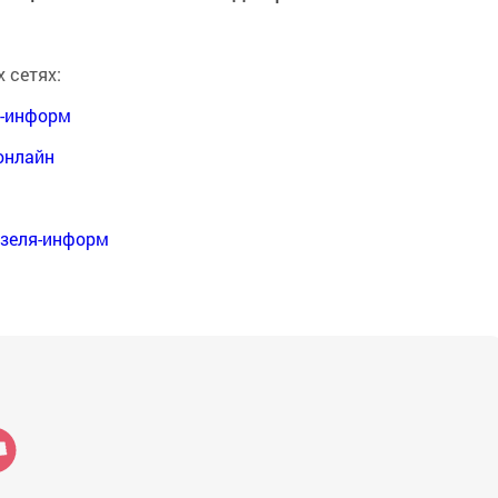
 сетях:
я-информ
онлайн
нзеля-информ