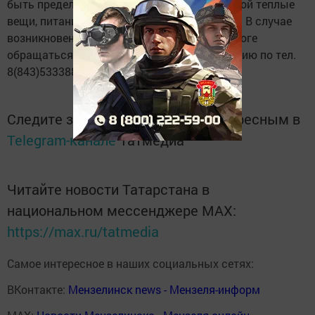
быть предельно осторожными, иметь с собой теплые
вещи, питание, достаточный запас топлива. В случае
возникновения нештатных ситуаций на дороге
обращаться за помощью в Госавтоинспекцию по тел.
8(843)5333888.
Следите за самым важным и интересным в
Telegram-канале
Татмедиа
Читайте новости Татарстана в
национальном мессенджере MАХ:
https://max.ru/tatmedia
Самое интересное в наших социальных сетях:
ВКонтакте:
Мензелинск news - Мензеля-информ