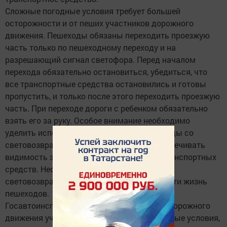
Сложные погодные условия требует большей
осторожности и от пеших участников дорожного
движения. Пешеходы обязаны переходить проезжую
часть только по пешеходному переходу и на
разрешающий сигнал светофора. Перед началом
перехода обязательно остановиться, убедиться, что
все транспортные средства остановились и готовы
пропустить, и только после этого переходить проезжую
часть. При переходе дороги с ребенком обязательно
взять его за руку. Особое внимание необходимо
уделить использованию предметов и одежды со
световозвращающими элементами и обеспечивать
видимость этих предметов водителями транспортных
средств. Необходимо помнить, что
световозвращающие элементы могут спасти жизнь
пешеходов.
Госавтоинспекция призывает участников дорожного
движения учитывать изменившиеся погодные условия,