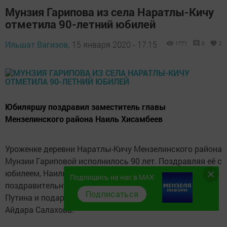
Мунзия Гарипова из села Наратлы-Кичу
отметила 90-летний юбилей
Ильшат Вагизов,
15 января 2020 - 17:15
1771
0
2
Юбиляршу поздравил заместитель главы
Мензелинского района Наиль Хисамбеев
Уроженке деревни Наратлы-Кичу Мензелинского района
Мунзии Гариповой исполнилось 90 лет. Поздравляя её с
юбилеем, Наиль Хисамбеев вручил юбилярше
Подпишись на нас в MAX
поздравительную открытку Президента РФ Владимира
Подписаться
Путина и подарок от главы Мензелинского района
Айдара Салахова.