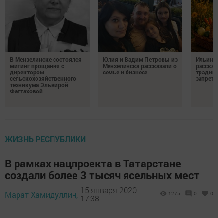
В Мензелинске состоялся
Юлия и Вадим Петровы из
Ильин д
митинг прощания с
Мензелинска рассказали о
рассказ
директором
семье и бизнесе
традици
сельскохозяйственного
запрета
техникума Эльвирой
Фаттаховой
ЖИЗНЬ РЕСПУБЛИКИ
В рамках нацпроекта в Татарстане
создали более 3 тысяч ясельных мест
15 января 2020 -
Марат Хамидуллин,
1275
0
0
17:38