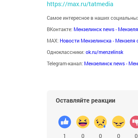
https://max.ru/tatmedia
Самое интересное в наших социальных
ВКонтакте:
Мензелинск news - Мензел
MAX:
Новости Мензелинска - Мензеля 
Одноклассники:
ok.ru/menzelinsk
Telegram-канал:
Мензелинск news - Ме
Оставляйте реакции
1
0
0
0
0