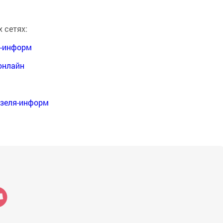
 сетях:
я-информ
онлайн
нзеля-информ