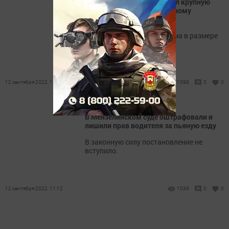
В Мензелинске суд взыскал крупную
задолженность по кредитному
договору
С заемщика взыскана сумма в размере
1383840 рублей 77 копеек.
12 сентября 2022, 11:19
1096
0
0
В Мензелинском суде оштрафовали и
лишили прав водителя за пьяную езду
В законную силу постановление не
вступило.
12 сентября 2022, 11:12
1039
0
0