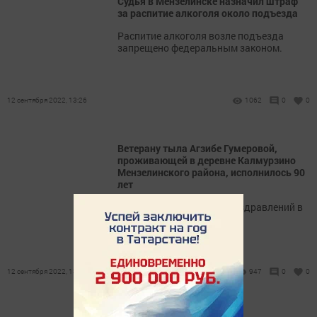
Судья в Мензелинске назначил штраф
за распитие алкоголя около подъезда
Распитие алкоголя возле подъезда
запрещено федеральным законом.
12 сентября 2022, 13:26
1062
0
0
Ветерану тыла Агзибе Гумеровой,
проживающей в деревне Калмурзино
Мензелинского района, исполнилось 90
лет
Юбиляр получил много поздравлений в
день своего рождения.
12 сентября 2022, 13:13
947
0
0