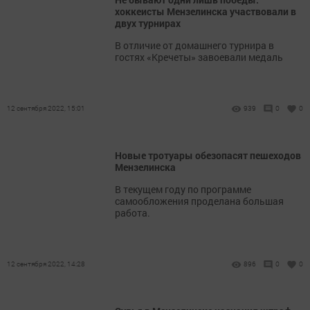
хоккеисты Мензелинска участвовали в
двух турнирах
В отличие от домашнего турнира в
гостях «Кречеты» завоевали медаль
12 сентября 2022, 15:01
939
0
0
Новые тротуары обезопасят пешеходов
Мензелинска
В текущем году по программе
самообложения проделана большая
работа.
12 сентября 2022, 14:28
896
0
0