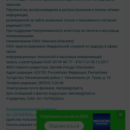
законом.
Перепечатка, воспроизведение и распространение в любом объеме
информации,
размещенной на сайте, возможна только с письменного согласия
редакций СМИ.
При поддержке Республиканского агентства по печати и массовым
коммуникациям.
Наименование СМИ: Минзэлэ (Мензеля)
СМИ зарегистрировано Федеральной службой по надзору в сфере
связи,
информационных технологий и массовых коммуникаций
запись о регистрации СМИ ЭЛ № ФС 77 - 47617 от 06.12.2011
ФИО главного редактора: Шагиев Ильдус Ильязович
Адрес редакции: 423700, Российская Федерация, Республика
Татарстан, Мензелинский район, г. Мензелинск, ул. Тукая, д. 19
Телефон редакции: (85555) 3-26-46
Электронная почта филиала: menzela@mail.ru
Для сообщений о фактах коррупции: menzela@mail.ru
Учредитель СМИ: АО «ТАТМЕДИА»
Антикоррупционная политика
АО «ТАТМЕДИА» использует «cookie»
для персонализации сервисов и
Подпишись на нас в MAX
удобства пользователей сайтом.
Использование «cookie» можно отменить в настройках браузера.
Подписаться
Политика конфиденциальности