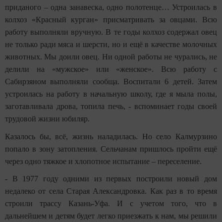
приданого – одна занавеска, одно полотенце… Устроилась в
колхоз «Красный курган» присматривать за овцами. Всю
работу выполняли вручную. В те годы колхоз содержал овец
не только ради мяса и шерсти, но и ещё в качестве молочных
животных. Мы доили овец. Ни одной работы не чурались, не
делили на «мужское» или «женское». Всю работу с
Сабирзяном выполняли сообща. Воспитали 6 детей. Затем
устроилась на работу в начальную школу, где я мыла полы,
заготавливала дрова, топила печь, - вспоминает годы своей
трудовой жизни юбиляр.
Казалось бы, всё, жизнь наладилась. Но село Калмурзино
попало в зону затопления. Сельчанам пришлось пройти ещё
через одно тяжкое и хлопотное испытание – переселение.
- В 1977 году одними из первых построили новый дом
недалеко от села Старая Александровка. Как раз в то время
строили трассу Казань-Уфа. И с учетом того, что в
дальнейшем и детям будет легко приезжать к нам, мы решили