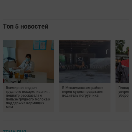
Топ 5 новостей
Всемирная неделя
В Мензелинском районе
Геннад
грудного вскармливания:
перед судом предстанет
уверенн
педиатр рассказала о
водитель погрузчика
убороч
пользе грудного молока и
поддержке кормящих
мам
ТЕМА ДНЯ