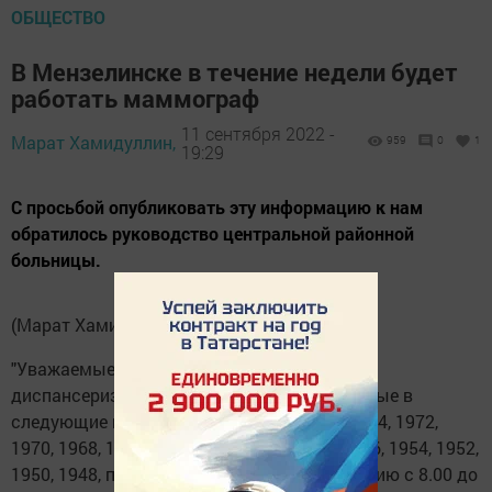
ОБЩЕСТВО
В Мензелинске в течение недели будет
работать маммограф
11 сентября 2022 -
Марат Хамидуллин,
959
0
1
19:29
С просьбой опубликовать эту информацию к нам
обратилось руководство центральной районной
больницы.
(Марат Хамидуллин, "Минзеля-информ")
"Уважаемые женщины! Тех, кто не прошел
диспансеризацию в текущем году, рождённые в
следующие года: 1982, 1980, 1978, 1976, 1974, 1972,
1970, 1968, 1966, 1964, 1962, 1960, 1958, 1956, 1954, 1952,
1950, 1948, приглашаем пройти маммографию с 8.00 до