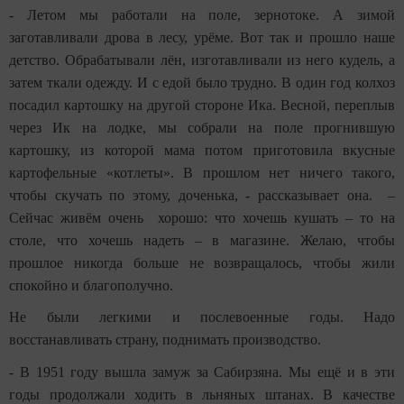
- Летом мы работали на поле, зернотоке. А зимой
заготавливали дрова в лесу, урёме. Вот так и прошло наше
детство. Обрабатывали лён, изготавливали из него кудель, а
затем ткали одежду. И с едой было трудно. В один год колхоз
посадил картошку на другой стороне Ика. Весной, переплыв
через Ик на лодке, мы собрали на поле прогнившую
картошку, из которой мама потом приготовила вкусные
картофельные «котлеты». В прошлом нет ничего такого,
чтобы скучать по этому, доченька, - рассказывает она. –
Сейчас живём очень хорошо: что хочешь кушать – то на
столе, что хочешь надеть – в магазине. Желаю, чтобы
прошлое никогда больше не возвращалось, чтобы жили
спокойно и благополучно.
Не были легкими и послевоенные годы. Надо
восстанавливать страну, поднимать производство.
- В 1951 году вышла замуж за Сабирзяна. Мы ещё и в эти
годы продолжали ходить в льняных штанах. В качестве