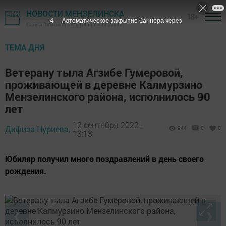
НОВОСТИ МЕНЗЕЛИНСКА
18+
3
Автоматическое закрытие баннера через
Газета "Мензеля" - Мензелинский район
ТЕМА ДНЯ
Ветерану тыла Агзибе Гумеровой,
проживающей в деревне Калмурзино
Мензелинского района, исполнилось 90
лет
12 сентября 2022 -
Дифиза Нуриева,
944
0
0
13:13
Юбиляр получил много поздравлений в день своего
рождения.
❮
❯