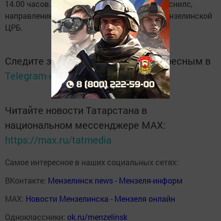
14.00 часов. Иметь с собой паспорт, полис, снилс,
направление не требуется." - сообщили в Мензелинской
ЦРБ.
Следите за самым важным и интересным в
Telegram-канале
Татмедиа
Читайте новости Татарстана в
национальном мессенджере MАХ:
https://max.ru/tatmedia
Самое интересное в наших социальных сетях:
ВКонтакте:
Мензелинск news - Мензеля-информ
MAX:
Новости Мензелинска - Мензеля онлайн
Одноклассники:
ok.ru/menzelinsk