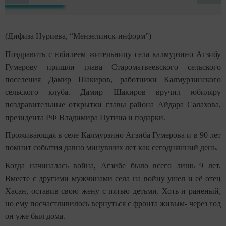
(Дифиза Нуриева, “Мензелинск-информ”)
Поздравить с юбилеем жительницу села калмурзино Агзибу
Гумерову пришли глава Староматвеевского сельского
поселения Дамир Шакиров, работники Калмурзинского
сельского клуба. Дамир Шакиров вручил юбиляру
поздравительные открытки главы района Айдара Салахова,
президента РФ Владимира Путина и подарки.
Проживающая в селе Калмурзино Агзиба Гумерова и в 90 лет
помнит события давно минувших лет как сегодняшний день.
Когда начиналась война, Агзибе было всего лишь 9 лет.
Вместе с другими мужчинами села на войну ушел и её отец
Хасан, оставив свою жену с пятью детьми. Хоть и раненый,
но ему посчастливилось вернуться с фронта живым- через год
он уже был дома.