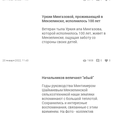
Уркии Мингазовой, проживающей в
Мензелинске, исполнилось 100 лет
Ветеран тыла Уркия апа Мингазова,
которой исполнилось 100 лет, живет в
Мензелинске, ощущая заботу со
стороны своих детей.
20 января 2022, 11:43
1908
0
0
Начальников величают “абый”
Годы руководства Минтимером
Шаймиевым Мензелинской
сельхозтехникой наши земляки
вспоминают с большой теплотой.
Сохранились и интересные
воспоминания, связанные с этим
временем. На фото - коллектив