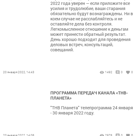
2022 года уверен — если приложите все
усилия и трудолюбие, ваши старания
обязательно будут вознаграждены. Ни в
коем случае не расслабляйтесь и не
оставляйте дела без контроля.
Легкомысленное отношение к деньгам
может принести обратный результат.
День хорошо подходит для проведения
деловых встреч, консультаций,
совещаний.
20 января 2022, 14:43
1492
0
0
ПРОГРАММА ПЕРЕДАЧ КАНАЛА «ТНВ-
ПЛАНЕТА»
"ТНВ Планета" телепрограмма 24 января
- 30 января 2022 году.
20 января 2022, 14:08
2978
0
0