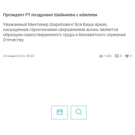
Президент РТ поздравил Шаймиева с юбилеем
Уважаемый Минтимер Шарипович! Вся Ваша яркая,
насыщенная героическими свершениями жизнь является
образцом самоотверженного труда и беззаветного служения
Отечеству.
20 января 2022, 08:00
1403
0
0