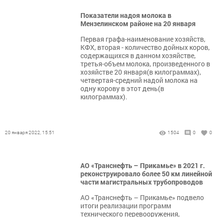
Показатели надоя молока в
Мензелинском районе на 20 января
Первая графа-наименование хозяйств,
КФХ, вторая - количество дойных коров,
содержащихся в данном хозяйстве,
третья-объем молока, произведенного в
хозяйстве 20 января(в килограммах),
четвертая-средний надой молока на
одну корову в этот день(в
килограммах).
20 января 2022, 15:51
1504
0
0
АО «Транснефть – Прикамье» в 2021 г.
реконструировало более 50 км линейной
части магистральных трубопроводов
АО «Транснефть – Прикамье» подвело
итоги реализации программ
технического перевооружения,