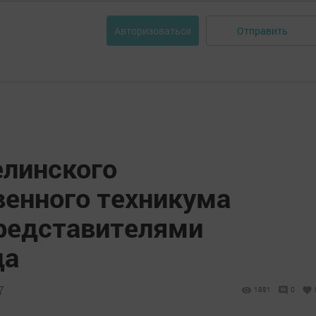
Отправить
Авторизоваться
линского
венного техникума
представителями
да
7
1881
0