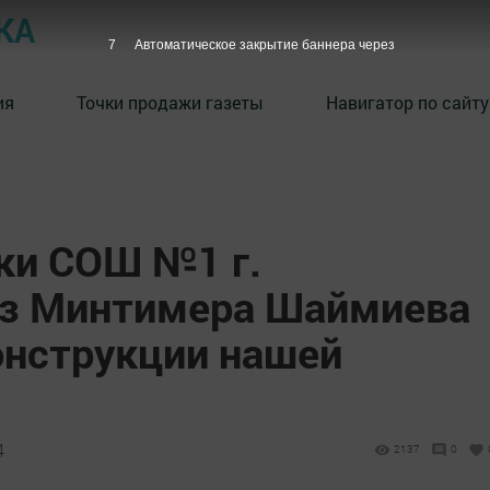
КА
6
Автоматическое закрытие баннера через
ия
Точки продажи газеты
Навигатор по сайту
ики СОШ №1 г.
ез Минтимера Шаймиева
онструкции нашей
4
2137
0