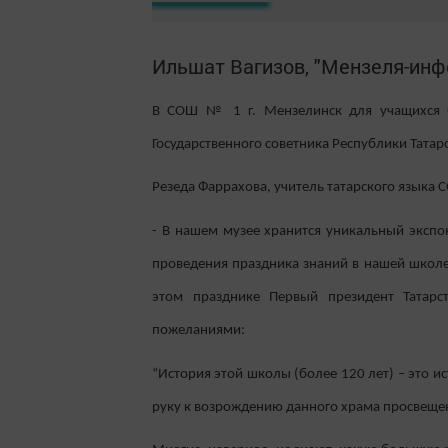
Ильшат Вагизов, "Мензеля-инф
В СОШ № 1 г. Мензелинск для учащихся бы
Государственного советника Республики Тата
Резеда Фаррахова, учитель татарского языка 
- В нашем музее хранится уникальный экспо
проведения праздника знаний в нашей школе
этом празднике Первый президент Татар
пожеланиями:
“История этой школы (более 120 лет) – это 
руку к возрождению данного храма просвещен