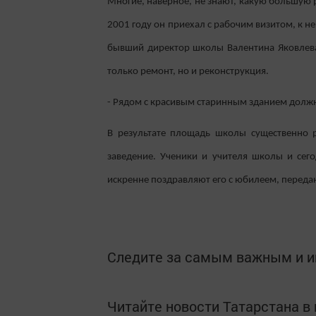
Многие, наверное, не знают, какую большую
2001 году он приехал с рабочим визитом, к н
бывший директор школы Валентина Яковлева.
только ремонт, но и реконструкция.
- Рядом с красивым старинным зданием должна
В результате площадь школы существенно р
заведение. Ученики и учителя школы и се
искренне поздравляют его с юбилеем, переда
Следите за самым важным и 
Читайте новости Татарстана 