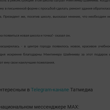
 роль в реконструкции этой школы сыграл Минтимер Шаймиев. Когда 
ему в письменной форме с просьбой сделать ремонт здания обратилас
 Президент же, посетив школу, высказал мнение, что необходим н
 появиться новая школа и точка!- сказал он.
асширилась - в центре города появилось новое, красивое учебно
годня искренне благодарны Минтимеру Шаймиеву за этот подарок 
ют ему свои наилучшие пожелания.
интересным в
Telegram-канале
Татмедиа
в национальном мессенджере MАХ: