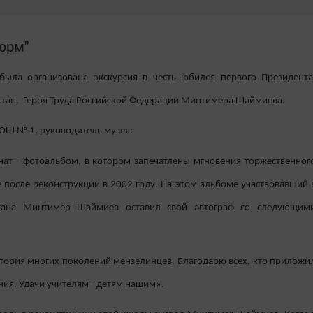
орм"
ла организована экскурсия в честь юбилея первого Президента
рстан, Героя Труда Российской Федерации Минтимера Шаймиева.
СОШ № 1, руководитель музея:
нат - фотоальбом, в котором запечатлены мгновения торжественног
 после реконструкции в 2002 году. На этом альбоме участвовавший 
стана Минтимер Шаймиев оставил свой автограф со следующим
история многих поколений мензелинцев. Благодарю всех, кто приложи
ия. Удачи учителям - детям нашим».