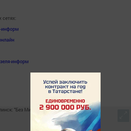
 сетях:
я-информ
онлайн
нзеля-информ