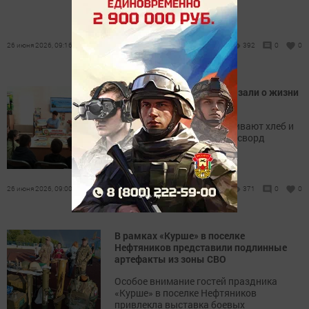
26 июня 2026, 09:16
392
0
0
В Кадрякове детям рассказали о жизни
села
Ребята узнали, как выращивают хлеб и
решали тематический кроссворд
26 июня 2026, 09:00
371
0
0
В рамках «Курше» в поселке
Нефтяников представили подлинные
артефакты из зоны СВО
Особое внимание гостей праздника
«Курше» в поселке Нефтяников
привлекла выставка боевых