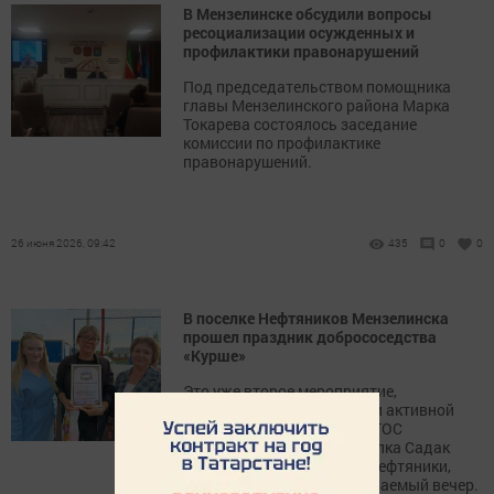
В Мензелинске обсудили вопросы
ресоциализации осужденных и
профилактики правонарушений
Под председательством помощника
главы Мензелинского района Марка
Токарева состоялось заседание
комиссии по профилактике
правонарушений.
26 июня 2026, 09:42
435
0
0
В поселке Нефтяников Мензелинска
прошел праздник добрососедства
«Курше»
Это уже второе мероприятие,
организованное дружной и активной
командой руководителей ТОС
Мензелинска — после поселка Садак
эстафету добра приняли Нефтяники,
подарив жителям незабываемый вечер.