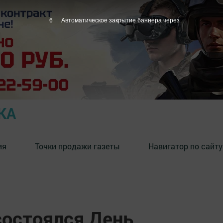
5
Автоматическое закрытие баннера через
КА
ия
Точки продажи газеты
Навигатор по сайту
состоялся День