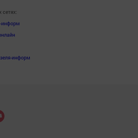
 сетях:
я-информ
онлайн
нзеля-информ