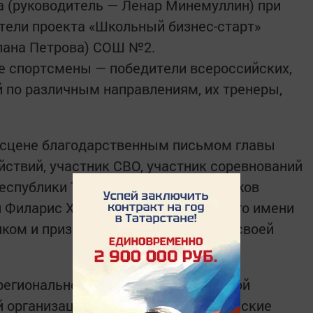
а (руководитель — Ленар Минемуллин) при
тели проекта «Школьный бизнес-старт»
тлана Петрова) СОШ №2.
 спортсмены — победители всероссийских,
 по различным направлениям, их тренеры,
 сцене благодарственным письмом главы
йствий, участник СВО, участник соревнований
еспублики Татарстан среди участников
 Филарис Хаметов. Он тоже от своего имени
ком и призвал их быть патриотами своей
регионального отделения молодежной
 организации «Российские студенческие