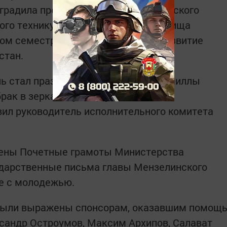
градила представителей педагогического
ого техникума и медицинского училища
ом семестре 2025 года и вклад в развитие
стан.
ь стал праздник для Максима и Камиллы
рак в зеркальную дату 26.06.2026
ил руководитель исполнительного комитета
чены Почетные грамоты Министерства
одарственные письма главы Мензелинского
е с молодежью.
были выражены спонсорам, оказавшим помощ
ксандр Остроумов, Максим Архипов, Салават