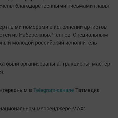
мечены благодарственными письмами главы
ертными номерами в исполнении артистов
остей из Набережных Челнов. Специальным
рный молодой российский исполнитель
ка были организованы аттракционы, мастер-
я.
интересным в
Telegram-канале
Татмедиа
в национальном мессенджере MАХ: