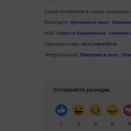
Самое интересное в наших социальных
ВКонтакте:
Мензелинск news - Мензел
MAX:
Новости Мензелинска - Мензеля 
Одноклассники:
ok.ru/menzelinsk
Telegram-канал:
Мензелинск news - Ме
Оставляйте реакции
1
0
0
0
0