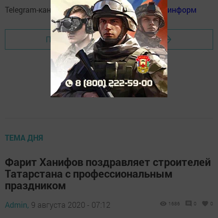
Telegram-канал:
Мензелинск news - Мензеля-информ
Перейти на страницу новости
ТЕМА ДНЯ
Фарит Ханифов поздравляет строителей
Татарстана с профессиональным
праздником
Admin,
9 августа 2020 - 07:12
1686
0
0