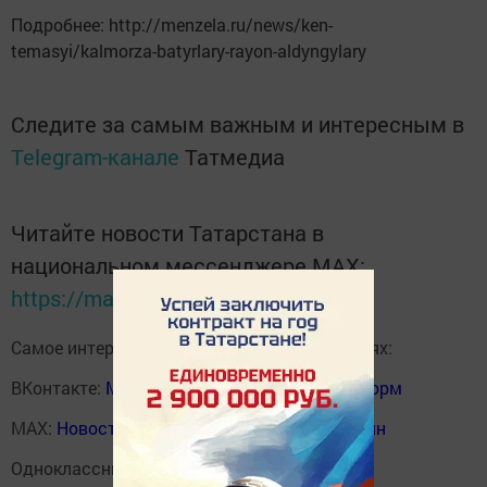
Подробнее: http://menzela.ru/news/ken-
temasyi/kalmorza-batyrlary-rayon-aldyngylary
Следите за самым важным и интересным в
Telegram-канале
Татмедиа
Читайте новости Татарстана в
национальном мессенджере MАХ:
https://max.ru/tatmedia
Самое интересное в наших социальных сетях:
ВКонтакте:
Мензелинск news - Мензеля-информ
MAX:
Новости Мензелинска - Мензеля онлайн
Одноклассники:
ok.ru/menzelinsk