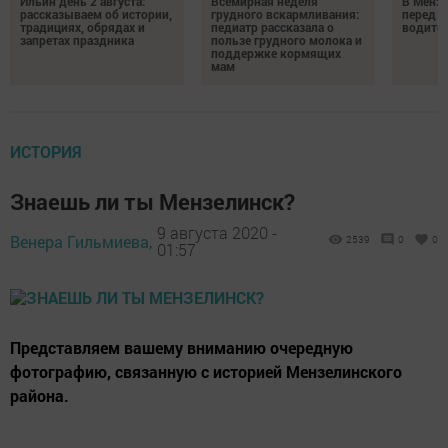
Ильин день 2 августа:
Всемирная неделя
В Менз
рассказываем об истории,
грудного вскармливания:
перед с
традициях, обрядах и
педиатр рассказала о
водител
запретах праздника
пользе грудного молока и
поддержке кормящих
мам
ИСТОРИЯ
Знаешь ли ты Мензелинск?
9 августа 2020 -
Венера Гильмиева,
2539
0
0
01:57
Представляем вашему вниманию очередную
фотографию, связанную с историей Мензелинского
района.