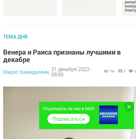
республ
конкурс
благоус
ТЕМА ДНЯ
Венера и Раиса признаны лучшими в
декабре
31 декабря 2023 -
Марат Хамидуллин,
754
0
0
09:00
Подпишись на нас в MAX
Подписаться