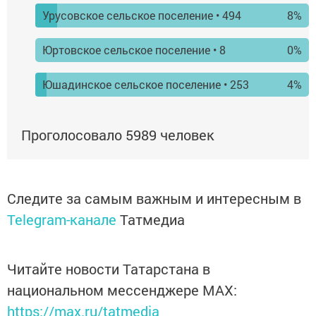
Урусовское сельское поселение
• 494
8%
Юртовское сельское поселение
• 8
0%
Юшадинское сельское поселение
• 253
4%
Проголосовало
5989
человек
Следите за самым важным и интересным в
Telegram-канале
Татмедиа
Читайте новости Татарстана в
национальном мессенджере MАХ:
https://max.ru/tatmedia