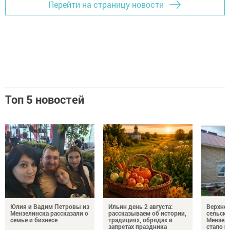
Перейти на страницу новости
Топ 5 новостей
Юлия и Вадим Петровы из
Ильин день 2 августа:
Верхне
Мензелинска рассказали о
рассказываем об истории,
сельско
семье и бизнесе
традициях, обрядах и
Мензели
запретах праздника
стало п