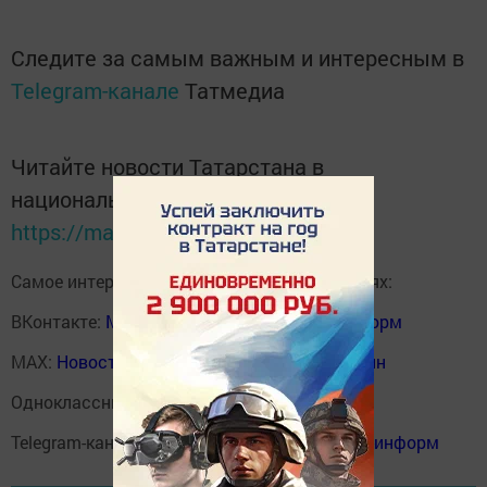
Следите за самым важным и интересным в
Telegram-канале
Татмедиа
Читайте новости Татарстана в
национальном мессенджере MАХ:
https://max.ru/tatmedia
Самое интересное в наших социальных сетях:
ВКонтакте:
Мензелинск news - Мензеля-информ
MAX:
Новости Мензелинска - Мензеля онлайн
Одноклассники:
ok.ru/menzelinsk
Telegram-канал:
Мензелинск news - Мензеля-информ