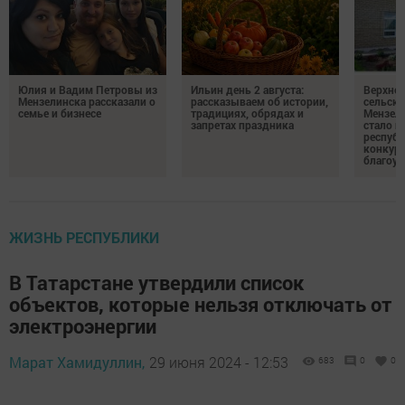
Юлия и Вадим Петровы из
Ильин день 2 августа:
Верхне
Мензелинска рассказали о
рассказываем об истории,
сельско
семье и бизнесе
традициях, обрядах и
Мензели
запретах праздника
стало п
республ
конкурс
благоус
ЖИЗНЬ РЕСПУБЛИКИ
В Татарстане утвердили список
объектов, которые нельзя отключать от
электроэнергии
Марат Хамидуллин,
29 июня 2024 - 12:53
683
0
0