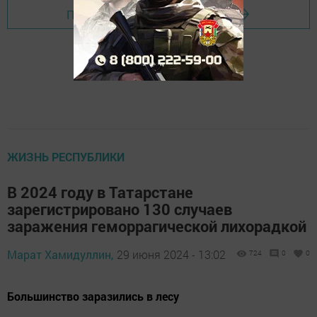
Перейти на страницу новости
ЖИЗНЬ РЕСПУБЛИКИ
В 2024 году в Татарстане
зарегистрировано 130 случаев
заражения геморрагической лихорадкой
Марат Хамидуллин,
29 июня 2024 - 13:02
724
0
0
Большинство заразились в лесу