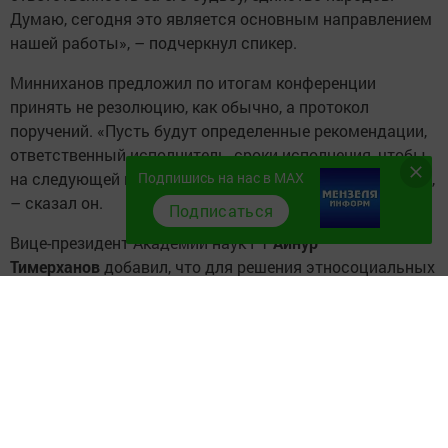
Думаю, сегодня это является основным направлением
нашей работы», – подчеркнул спикер.
Минниханов предложил по итогам конференции
принять не резолюцию, как обычно, а протокол
поручений. «Пусть будут определенные рекомендации,
ответственный исполнитель, сроки исполнения, чтобы
Подпишись на нас в MAX
на следующей конференции мы могли подвести итоги»,
– сказал он.
Подписаться
Вице-президент Академии наук РТ
Айнур
Тимерханов
добавил, что для решения этносоциальных
и этнокультурных вопросов сейчас особенно
востребовано научное сообщество, представители
социогуманитарных отраслей. «Они с помощью
выверенных объективных данных участвуют в научном
сопровождении этнокультурных процессов российских
регионов. Оказывают консультационную, экспертную
помощь органам государственной власти и