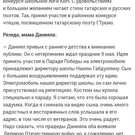
конкурсе школьной лиги КВН. С удовольствием
и большим желанием читает стихи татарских и русских
поэтов. Так, принял участие в районном конкурсе
чтецов, посвященном татарскому поэту Г.Тукаю.
Резеда, мама Данияла:
— Даниял привык с раннего детства к вниманию
публики. Он с нетерпением ждал праздник 9 мая. Идея
принять участие в Параде Победы на электромобиле
принадлежит директору школы Наилю Габдуллину. Сын
с большим воодушевлением поддержал эту идею.
Электромобиль нашел директор школы, он сам лично
присутствовал на репетициях. Костюм мы купила
специально к параду. Я считаю, что это была хорошая
задумка. Когда я снимала на видео сына, очень много
радостных и восторженных слов услышала в его
адрес, в том числе от ветеранов. Это очень радует.
Надо сказать, что прадеды Данияла оба воевали
Великую Отечественную войну, но, к сожалению, нет