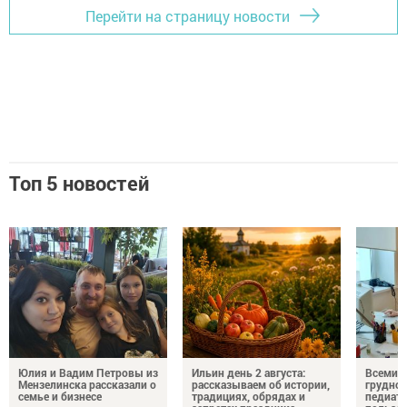
Перейти на страницу новости
Топ 5 новостей
Юлия и Вадим Петровы из
Ильин день 2 августа:
Всемир
Мензелинска рассказали о
рассказываем об истории,
грудног
семье и бизнесе
традициях, обрядах и
педиатр