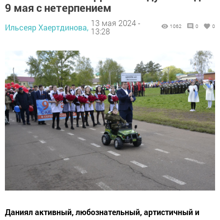
9 мая с нетерпением
13 мая 2024 -
Ильсеяр Хаертдинова,
1062
0
0
13:28
Даниял активный, любознательный, артистичный и