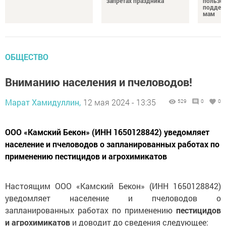
запретах праздника
пользе 
поддер
мам
ОБЩЕСТВО
Вниманию населения и пчеловодов!
Марат Хамидуллин,
12 мая 2024 - 13:35
529
0
0
ООО «Камский Бекон» (ИНН 1650128842) уведомляет
население и пчеловодов о запланированных работах по
применению пестицидов и агрохимикатов
Настоящим ООО «Камский Бекон» (ИНН 1650128842)
уведомляет население и пчеловодов о
запланированных работах по применению
пестицидов
и агрохимикатов
и доводит до сведения следующее: